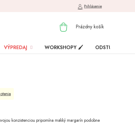
Prihlásenie
NÁKUPNÝ
Prázdny košík
KOŠÍK
VÝPREDAJ
WORKSHOPY 🖌️
ODSTÚPENIE OD
otenia
 svojou konzistenciou pripomína mäkký margarín podobne