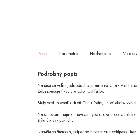
Popis
Parametre
Hodnotenie
Viac o 
Podrobný popis
Nanáša sa veľmi jednoducho priamo na Chalk Paint
kri
Zabezpečuje fixáciu a odolnosť farby.
Biely vosk zosvetlí odtieň Chalk Paint, urobí akoby vybiel
Na surovom, najmä tmavšom type dreva urobí od slnka vy
štýlu úpravy povrchu.
Nanáša sa štetcom, prípadne bavlnenou nechlpatou han