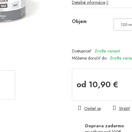
Detailné informácie
Objem
120 m
Zvoľte variant
Môžeme doručiť do:
Zvoľte varia
od
10,90 €
Jednotková
cena:
Opýtať sa
Strážiť
Doprava zadarmo
pri nákupe nad 100€