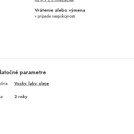
Vrátenie alebo výmena
v prípade nespokojnosti
atočné parametre
gória
:
Vosky, laky, oleje
ka
:
2 roky