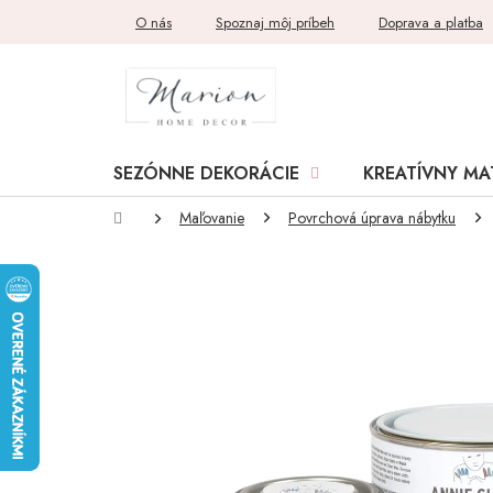
Prejsť
O nás
Spoznaj môj príbeh
Doprava a platba
na
obsah
SEZÓNNE DEKORÁCIE
KREATÍVNY MA
Domov
Maľovanie
Povrchová úprava nábytku