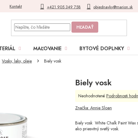
Kontakt
Blog
Moja objednávka
+421 905 349 758
objednavky@marion.sk
HĽADAŤ
TERIÁL
MAĽOVANIE
BYTOVÉ DOPLNKY
Vosky, laky, oleje
Biely vosk
Biely vosk
Priemerné
Neohodnotené
Podrobnosti hodn
hodnotenie
produktu
Značka:
Annie Sloan
je
0,0
Biely vosk White Chalk Paint Wax
z
ako priesvitný svetlý vosk.
5
hviezdičiek.