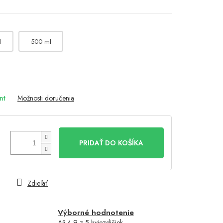
l
500 ml
nt
Možnosti doručenia
PRIDAŤ DO KOŠÍKA
Zdieľať
Výborné hodnotenie
Až 4,9 z 5 hviezdičiek