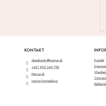
Z
á
p
KONTAKT
INFO
ä
t
objednavky
@
marion.sk
Kontakt
i
Doprava 
+421 905 349 758
e
Všeobec
Marion.sk
Ochrana
marion.homedecor
Reklamác