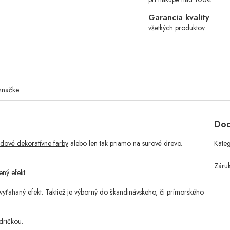
Garancia kvality
všetkých produktov
značke
Dod
edové dekoratívne farby
alebo len tak priamo na surové drevo.
Kate
Záru
ený efekt.
ťahaný efekt. Taktiež je výborný do škandinávskeho, či prímorského
dričkou.