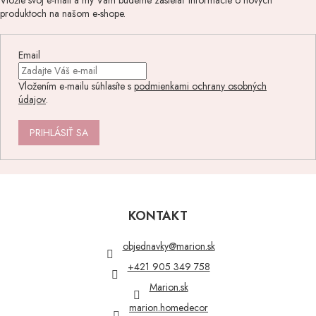
Vložte svoj e-mail a my Vám budeme zasielať informácie o nových
produktoch na našom e-shope.
Email
Vložením e-mailu súhlasíte s
podmienkami ochrany osobných
údajov
.
PRIHLÁSIŤ SA
Z
á
p
KONTAKT
ä
t
objednavky
@
marion.sk
i
+421 905 349 758
e
Marion.sk
marion.homedecor