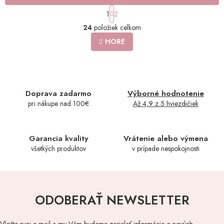
S
1
2
t
O
r
24
položiek celkom
v
á
l
HORE
n
á
k
o
d
v
a
a
c
n
i
Doprava zadarmo
Výborné hodnotenie
i
e
e
pri nákupe nad 100€
Až 4,9 z 5 hviezdičiek
p
r
v
k
Garancia kvality
Vrátenie alebo výmena
y
všetkých produktov
v prípade nespokojnosti
v
ý
p
i
s
ODOBERAŤ NEWSLETTER
u