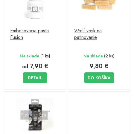
d
s
u
p
k
r
t
o
o
Embosovacia pasta
Včelí vosk na
d
v
Fusion
patinovanie
u
k
t
Na sklade
(1 ks)
Na sklade
(2 ks)
o
v
7,90 €
9,80 €
od
DETAIL
DO KOŠÍKA