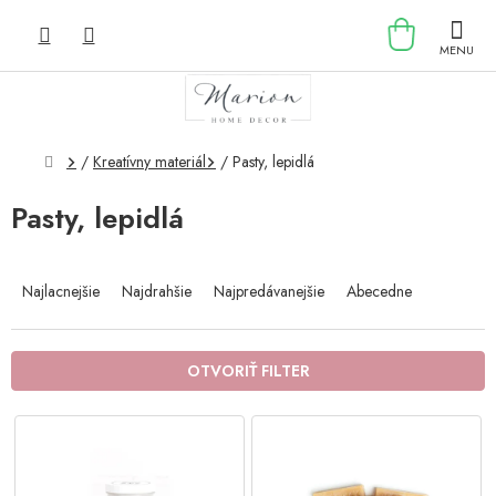
Prejsť
NÁKU
na
obsah
KOŠÍK
Domov
/
Kreatívny materiál
/
Pasty, lepidlá
Pasty, lepidlá
R
a
Najlacnejšie
Najdrahšie
Najpredávanejšie
Abecedne
d
e
n
OTVORIŤ FILTER
i
e
V
p
ý
r
p
o
i