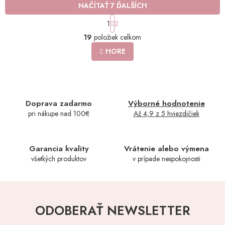
NAČÍTAŤ 7 ĎALŠÍCH
S
1
2
t
O
r
19
položiek celkom
v
á
l
HORE
n
á
k
o
d
v
a
a
c
n
i
Doprava zadarmo
Výborné hodnotenie
i
e
e
pri nákupe nad 100€
Až 4,9 z 5 hviezdičiek
p
r
v
k
Garancia kvality
Vrátenie alebo výmena
y
všetkých produktov
v prípade nespokojnosti
v
ý
p
i
s
ODOBERAŤ NEWSLETTER
u