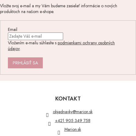
Vložte svoj e-mail a my Vám budeme zasielať informácie o nových
produktoch na našom e-shope.
Email
Vložením e-mailu súhlasíte s
podmienkami ochrany osobných
údajov
.
PRIHLÁSIŤ SA
Z
á
p
KONTAKT
ä
t
objednavky
@
marion.sk
i
+421 905 349 758
e
Marion.sk