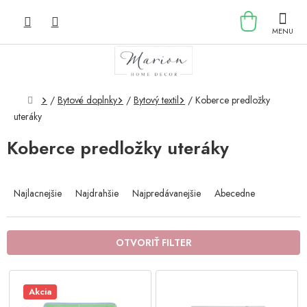
Prejsť
NÁKU
na
obsah
KOŠÍK
Domov
/
Bytové doplnky
/
Bytový textil
/
Koberce predložky
uteráky
Koberce predložky uteráky
R
a
Najlacnejšie
Najdrahšie
Najpredávanejšie
Abecedne
d
e
n
OTVORIŤ FILTER
i
e
V
p
ý
Akcia
r
p