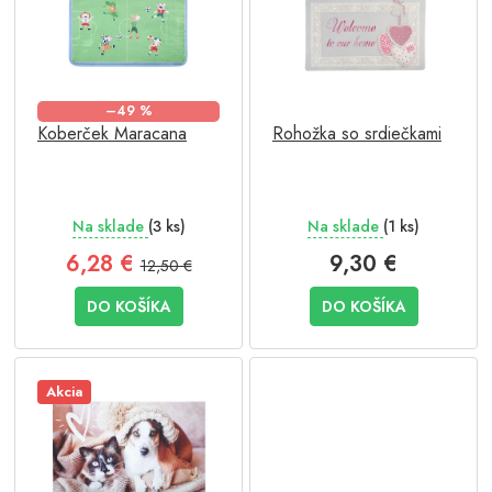
o
i
d
s
u
p
k
r
t
–49 %
o
o
Koberček Maracana
Rohožka so srdiečkami
d
v
u
k
t
Na sklade
(3 ks)
Na sklade
(1 ks)
o
v
6,28 €
9,30 €
12,50 €
DO KOŠÍKA
DO KOŠÍKA
Akcia