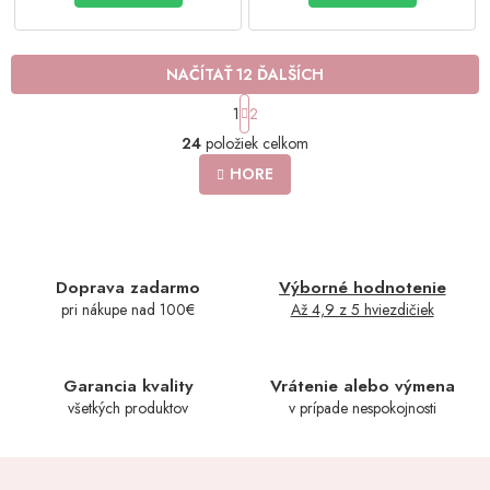
NAČÍTAŤ 12 ĎALŠÍCH
S
1
2
t
O
r
24
položiek celkom
v
á
l
HORE
n
á
k
o
d
v
a
a
c
n
i
Doprava zadarmo
Výborné hodnotenie
i
e
e
pri nákupe nad 100€
Až 4,9 z 5 hviezdičiek
p
r
v
k
Garancia kvality
Vrátenie alebo výmena
y
všetkých produktov
v prípade nespokojnosti
v
ý
p
i