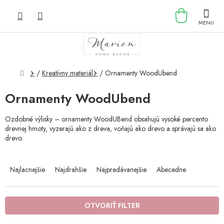
Prejsť
NÁKU
na
obsah
KOŠÍK
Domov
/
Kreatívny materiál
/
Ornamenty WoodUbend
Ornamenty WoodUbend
Ozdobné výlisky – ornamenty WoodUBend obsahujú vysoké percento
drevnej hmoty, vyzerajú ako z dreva, voňajú ako drevo a správajú sa ako
drevo.
R
a
Najlacnejšie
Najdrahšie
Najpredávanejšie
Abecedne
d
e
n
OTVORIŤ FILTER
i
e