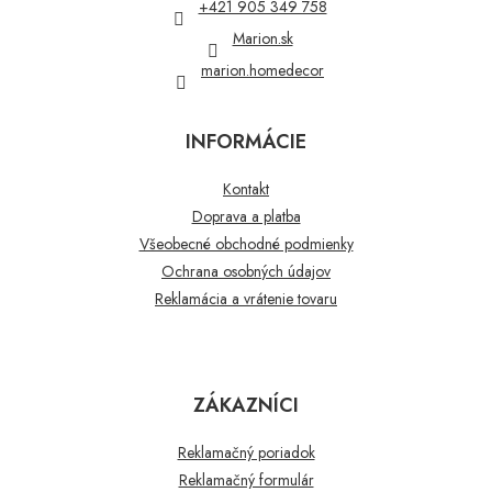
+421 905 349 758
e
Marion.sk
marion.homedecor
INFORMÁCIE
Kontakt
Doprava a platba
Všeobecné obchodné podmienky
Ochrana osobných údajov
Reklamácia a vrátenie tovaru
ZÁKAZNÍCI
Reklamačný poriadok
Reklamačný formulár