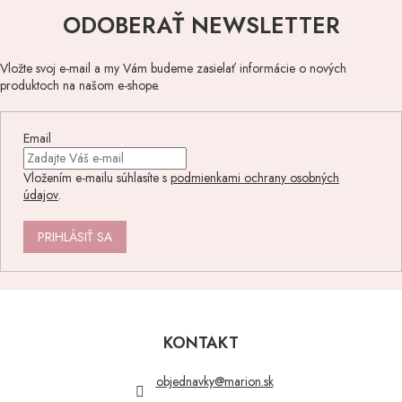
s
ODOBERAŤ NEWSLETTER
u
Vložte svoj e-mail a my Vám budeme zasielať informácie o nových
produktoch na našom e-shope.
Email
Vložením e-mailu súhlasíte s
podmienkami ochrany osobných
údajov
.
PRIHLÁSIŤ SA
Z
á
p
KONTAKT
ä
t
objednavky
@
marion.sk
i