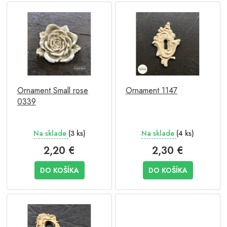
V
p
ý
r
p
o
i
d
s
u
p
k
r
t
o
o
Ornament Small rose
Ornament 1147
d
v
0339
u
k
t
Na sklade
(3 ks)
Na sklade
(4 ks)
o
v
2,20 €
2,30 €
DO KOŠÍKA
DO KOŠÍKA