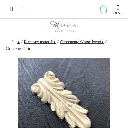
Prejsť
NÁKU
na
obsah
KOŠÍK
Domov
/
Kreatívny materiál
/
Ornamenty WoodUbend
/
Ornament 126