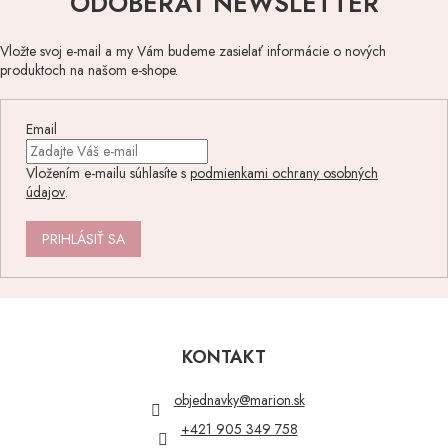
ODOBERAŤ NEWSLETTER
Vložte svoj e-mail a my Vám budeme zasielať informácie o nových
produktoch na našom e-shope.
Email
Vložením e-mailu súhlasíte s
podmienkami ochrany osobných
údajov
.
PRIHLÁSIŤ SA
Z
á
p
KONTAKT
ä
t
objednavky
@
marion.sk
i
+421 905 349 758
e