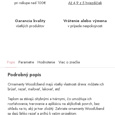
pri nákupe nad 100€
Až 4,9 z 5 hviezdičiek
Garancia kvality
Vrátenie alebo výmena
všetkých produktov
v prípade nespokojnosti
Popis
Parametre
Hodnotenie
Viac o značke
Podrobný popis
Ornamenty WoodUbend majú všetky vlastnosti dreva: môžete ich
brúsiť, rezať, maľovať, lakovať, atď.
Teplom sa stávajú ohybnými a tvárnymi, čo umožňuje ich
rozťahovanie, tvarovanie a aplikáciu na akýkoľvek povrch, bez
ohľadu na to, aký je tvar zložitý. Zahriate ornamenty WoodUbend
sa dajú ľahko rezať a priľnú k vašim projektom.