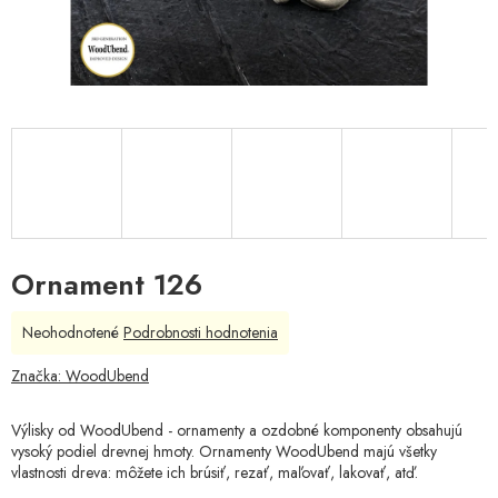
Ornament 126
Priemerné
Neohodnotené
Podrobnosti hodnotenia
hodnotenie
produktu
Značka:
WoodUbend
je
0,0
Výlisky od WoodUbend - ornamenty a ozdobné komponenty obsahujú
z
vysoký podiel drevnej hmoty. Ornamenty WoodUbend majú všetky
5
vlastnosti dreva: môžete ich brúsiť, rezať, maľovať, lakovať, atď.
hviezdičiek.