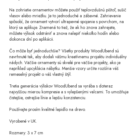
Na zohriatie ornamentov môžete použiť teplovzdušnú pištoľ, sušič
vlasov alebo mriežku. Je to jednoduché a zábavné. Zahrievanie
spôsobí, že ornament vytvorí ultrapevné spojenie s povrchom, na
ktorý sa aplikuje. Znamená to tiež, že ak ho znova zahrejete,
môžete výlisok odstrániť a znova nalepiť niekoľko hodín alebo
dokonca dní po aplikácii.
Čo môže byť jednoduchšie? Všetky produkty WoodUbend sú
navrhnuté tak, aby dodali vášmu kreatívnemu projektu individuálny
nádych. Väčšie ornamenty sú skvelé pre väčšie projekty, ako je
napríklad upcyklácia nábytku. Menšie vzory určite rozšíria váš
remeselný projekt o váš vlastný štýl.
Tretia generácia výliskov WoodUbend sa vyrába s doteraz
najvyššou mierou kompresie a s vylepšenými valcami. To umožňuje
čistejšie, ostrejšie línie a lepšiu konzistenciu.
Používajte prosím kvalitné lepidlo na drevo.
Vyrobené v UK.
Rozmery: 3 x 7 cm