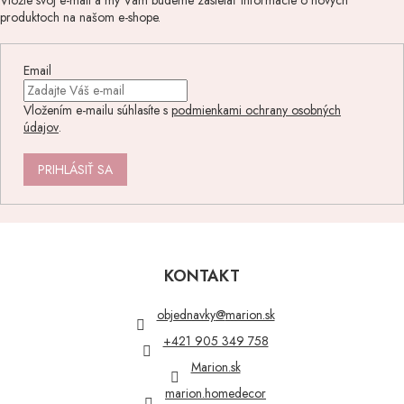
Vložte svoj e-mail a my Vám budeme zasielať informácie o nových
produktoch na našom e-shope.
Email
Vložením e-mailu súhlasíte s
podmienkami ochrany osobných
údajov
.
PRIHLÁSIŤ SA
Z
á
p
KONTAKT
ä
t
objednavky
@
marion.sk
i
+421 905 349 758
e
Marion.sk
marion.homedecor