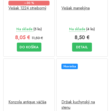
–30 %
Vešiak 1224 strieborný
Vešiak manekýna
Na sklade
(5 ks)
Na sklade
(4 ks)
8,05 €
8,50 €
11,50 €
DO KOŠÍKA
DETAIL
Novinka
Konzola antique väčšia
Držiak kuchynský na
stenu