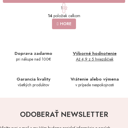
S
1
2
t
O
r
14
položiek celkom
v
á
l
HORE
n
á
k
o
d
v
a
a
c
n
i
Doprava zadarmo
Výborné hodnotenie
i
e
e
pri nákupe nad 100€
Až 4,9 z 5 hviezdičiek
p
r
v
k
Garancia kvality
Vrátenie alebo výmena
y
všetkých produktov
v prípade nespokojnosti
v
ý
p
i
s
ODOBERAŤ NEWSLETTER
u