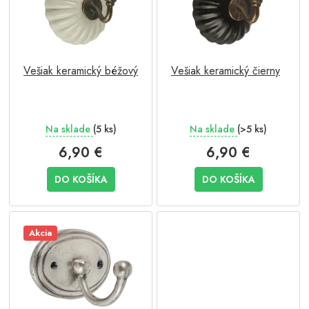
d
s
u
p
k
r
t
o
o
Vešiak keramický béžový
Vešiak keramický čierny
d
v
u
k
t
Na sklade
(5 ks)
Na sklade
(>5 ks)
o
v
6,90 €
6,90 €
DO KOŠÍKA
DO KOŠÍKA
Akcia