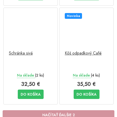
Novinka
Schránka sivá
Kôš odpadkový Café
Na sklade
(2 ks)
Na sklade
(4 ks)
32,50 €
35,50 €
DO KOŠÍKA
DO KOŠÍKA
NAČÍTAŤ ĎALŠIE 2