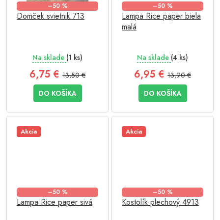
–50 %
–50 %
Domček svietnik 713
Lampa Rice paper biela
malá
Na sklade
(1 ks)
Na sklade
(4 ks)
6,75 €
6,95 €
13,50 €
13,90 €
DO KOŠÍKA
DO KOŠÍKA
Akcia
Akcia
–50 %
–50 %
Lampa Rice paper sivá
Kostolík plechový 4913