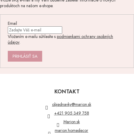
Vložte svoj e-mail a my Vám budeme zasielať informácie o nových
produktoch na našom e-shope.
Email
Vložením e-mailu súhlasíte s
podmienkami ochrany osobných
údajov
.
PRIHLÁSIŤ SA
Z
á
p
KONTAKT
ä
t
objednavky
@
marion.sk
i
+421 905 349 758
e
Marion.sk
marion.homedecor