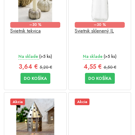
d
s
u
p
k
r
t
–30 %
–30 %
o
o
Svietnik tekvica
Svietnik sklenený IL
d
v
u
k
t
Na sklade
(>5 ks)
Na sklade
(>5 ks)
o
v
3,64 €
4,55 €
5,20 €
6,50 €
DO KOŠÍKA
DO KOŠÍKA
Akcia
Akcia