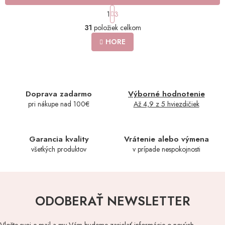
S
1
3
t
O
r
31
položiek celkom
v
á
l
HORE
n
á
k
o
d
v
a
a
c
n
i
Doprava zadarmo
Výborné hodnotenie
i
e
e
pri nákupe nad 100€
Až 4,9 z 5 hviezdičiek
p
r
v
k
Garancia kvality
Vrátenie alebo výmena
y
všetkých produktov
v prípade nespokojnosti
v
ý
p
i
s
ODOBERAŤ NEWSLETTER
u