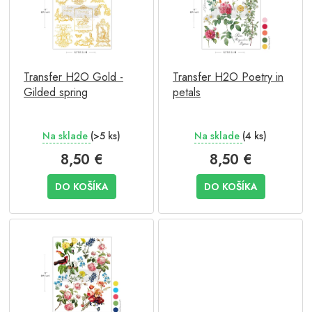
i
d
s
u
p
k
r
t
o
o
Transfer H2O Gold -
Transfer H2O Poetry in
d
v
Gilded spring
petals
u
k
t
Na sklade
(>5 ks)
Na sklade
(4 ks)
o
v
8,50 €
8,50 €
DO KOŠÍKA
DO KOŠÍKA