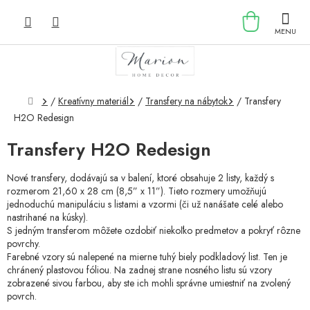
Prejsť
NÁKU
na
obsah
KOŠÍK
Domov
/
Kreatívny materiál
/
Transfery na nábytok
/
Transfery
H2O Redesign
Transfery H2O Redesign
Nové transfery, dodávajú sa v balení, ktoré obsahuje 2 listy, každý s
rozmerom 21,60 x 28 cm (8,5” x 11”). Tieto rozmery umožňujú
jednoduchú manipuláciu s listami a vzormi (či už nanášate celé alebo
nastrihané na kúsky).
S jedným transferom môžete ozdobiť niekoľko predmetov a pokryť rôzne
povrchy.
Farebné vzory sú nalepené na mierne tuhý biely podkladový list. Ten je
chránený plastovou fóliou. Na zadnej strane nosného listu sú vzory
zobrazené sivou farbou, aby ste ich mohli správne umiestniť na zvolený
povrch.