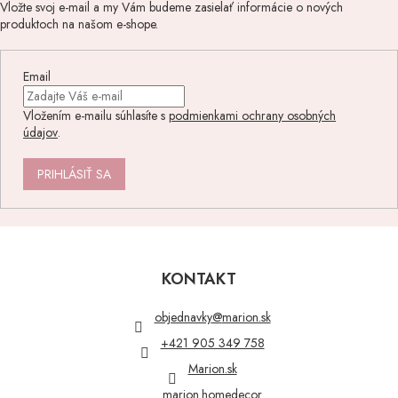
Vložte svoj e-mail a my Vám budeme zasielať informácie o nových
produktoch na našom e-shope.
Email
Vložením e-mailu súhlasíte s
podmienkami ochrany osobných
údajov
.
PRIHLÁSIŤ SA
Z
á
p
KONTAKT
ä
t
objednavky
@
marion.sk
i
+421 905 349 758
e
Marion.sk
marion.homedecor