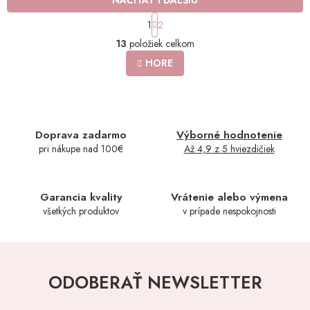
NAČÍTAŤ 1 ĎALŠIU
S
1
2
t
O
r
13
položiek celkom
v
á
l
HORE
n
á
k
o
d
v
a
a
c
n
i
Doprava zadarmo
Výborné hodnotenie
i
e
e
pri nákupe nad 100€
Až 4,9 z 5 hviezdičiek
p
r
v
k
Garancia kvality
Vrátenie alebo výmena
y
všetkých produktov
v prípade nespokojnosti
v
ý
p
i
s
ODOBERAŤ NEWSLETTER
u