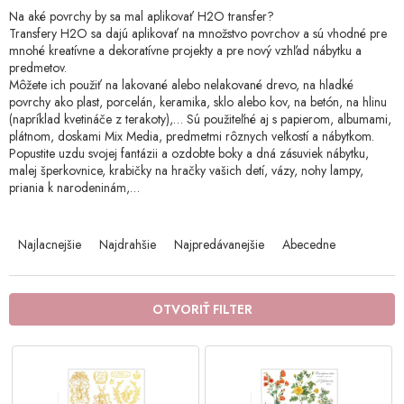
Na aké povrchy by sa mal aplikovať H2O transfer?
Transfery H2O sa dajú aplikovať na množstvo povrchov a sú vhodné pre
mnohé kreatívne a dekoratívne projekty a pre nový vzhľad nábytku a
predmetov.
Môžete ich použiť na lakované alebo nelakované drevo, na hladké
povrchy ako plast, porcelán, keramika, sklo alebo kov, na betón, na hlinu
(napríklad kvetináče z terakoty),… Sú použiteľné aj s papierom, albumami,
plátnom, doskami Mix Media, predmetmi rôznych veľkostí a nábytkom.
Popustite uzdu svojej fantázii a ozdobte boky a dná zásuviek nábytku,
malej šperkovnice, krabičky na hračky vašich detí, vázy, nohy lampy,
priania k narodeninám,…
R
a
Najlacnejšie
Najdrahšie
Najpredávanejšie
Abecedne
d
e
n
OTVORIŤ FILTER
i
e
V
p
ý
r
p
o