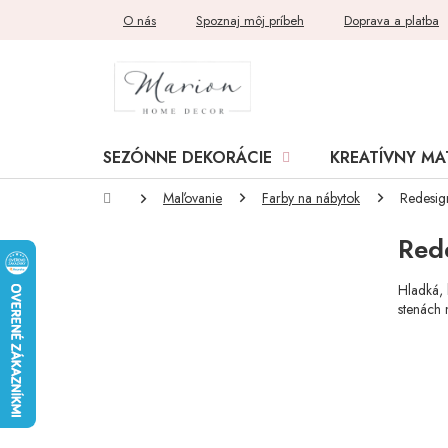
Prejsť
O nás
Spoznaj môj príbeh
Doprava a platba
na
obsah
SEZÓNNE DEKORÁCIE
KREATÍVNY MA
Domov
Maľovanie
Farby na nábytok
Redesig
B
Red
o
č
n
Hladká, 
stenách 
ý
p
a
n
e
l