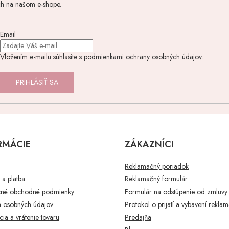
ch na našom e-shope.
Email
Vložením e-mailu súhlasíte s
podmienkami ochrany osobných údajov
.
PRIHLÁSIŤ SA
RMÁCIE
ZÁKAZNÍCI
Reklamačný poriadok
a platba
Reklamačný formulár
né obchodné podmienky
Formulár na odstúpenie od zmluvy
 osobných údajov
Protokol o prijatí a vybavení rekla
ia a vrátenie tovaru
Predajňa