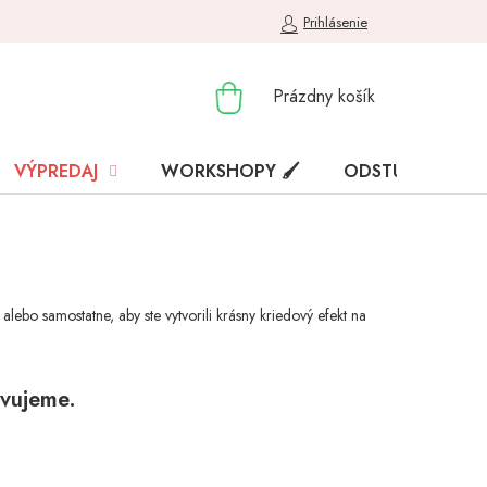
Prihlásenie
NÁKUPNÝ
Prázdny košík
KOŠÍK
VÝPREDAJ
WORKSHOPY 🖌️
ODSTÚPENIE OD
ebo samostatne, aby ste vytvorili krásny kriedový efekt na
avujeme.