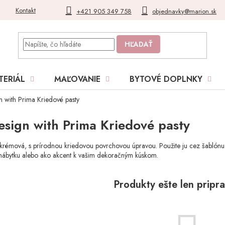
Kontakt
Blog
Moja objednávka
+421 905 349 758
objednavky@marion.sk
HĽADAŤ
TERIÁL
MAĽOVANIE
BYTOVÉ DOPLNKY
n with Prima Kriedové pasty
esign with Prima Kriedové pasty
krémová, s prírodnou kriedovou povrchovou úpravou. Použite ju cez šablónu al
nábytku alebo ako akcent k vašim dekoračným kúskom.
Produkty ešte len pripr