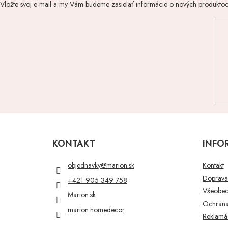
Vložte svoj e-mail a my Vám budeme zasielať informácie o nových produkto
Z
á
p
KONTAKT
INFO
ä
t
objednavky
@
marion.sk
Kontakt
i
Doprava 
+421 905 349 758
e
Všeobec
Marion.sk
Ochrana
marion.homedecor
Reklamác