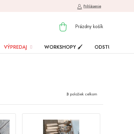
Prihlásenie
NÁKUPNÝ
Prázdny košík
KOŠÍK
VÝPREDAJ
WORKSHOPY 🖌️
ODSTÚPENIE OD
3
položiek celkom