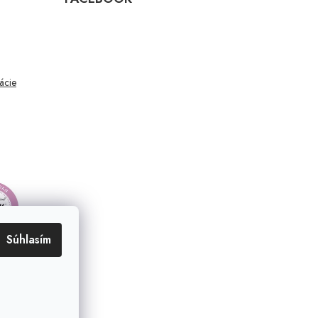
mácie
Súhlasím