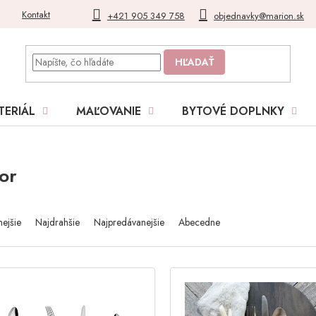
Kontakt
Blog
Moja objednávka
+421 905 349 758
objednavky@marion.sk
HĽADAŤ
TERIÁL
MAĽOVANIE
BYTOVÉ DOPLNKY
or
nejšie
Najdrahšie
Najpredávanejšie
Abecedne