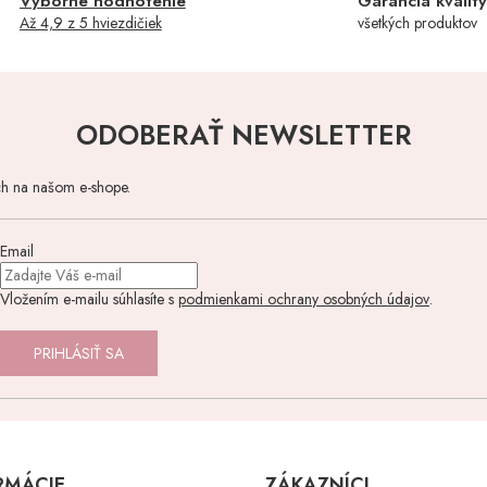
d
Výborné hodnotenie
Garancia kvalit
a
Až 4,9 z 5 hviezdičiek
všetkých produktov
c
i
e
p
r
ODOBERAŤ NEWSLETTER
v
k
y
ch na našom e-shope.
v
ý
p
Email
i
s
Vložením e-mailu súhlasíte s
podmienkami ochrany osobných údajov
.
u
PRIHLÁSIŤ SA
RMÁCIE
ZÁKAZNÍCI