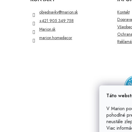
ä
t
objednavky
@
marion.sk
Kontakt
i
Doprava 
+421 905 349 758
e
Všeobec
Marion.sk
Ochrana
marion.homedecor
Reklamác
Táto webst
V Marion po
pohodlné pr
neustále zlep
Viac informá