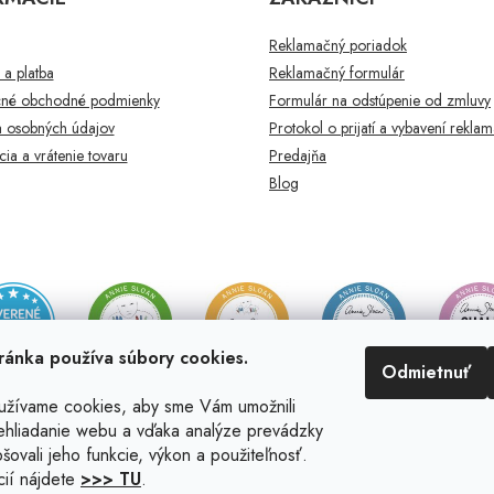
Reklamačný poriadok
a platba
Reklamačný formulár
né obchodné podmienky
Formulár na odstúpenie od zmluvy
 osobných údajov
Protokol o prijatí a vybavení rekla
ia a vrátenie tovaru
Predajňa
Blog
ránka používa súbory cookies.
Odmietnuť
užívame cookies, aby sme Vám umožnili
ehliadanie webu a vďaka analýze prevádzky
šovali jeho funkcie, výkon a použiteľnosť.
cií nájdete
>>> TU
.