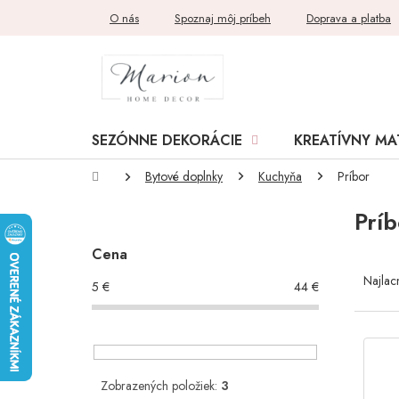
Prejsť
O nás
Spoznaj môj príbeh
Doprava a platba
na
obsah
SEZÓNNE DEKORÁCIE
KREATÍVNY MA
Domov
Bytové doplnky
Kuchyňa
Príbor
B
Príb
o
č
Cena
R
n
a
ý
Najlac
5
€
44
€
d
p
e
a
n
V
n
i
ý
e
e
p
l
Zobrazených položiek:
3
p
i