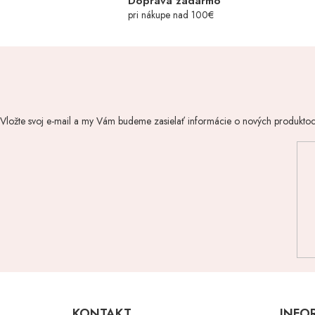
Doprava zadarmo
pri nákupe nad 100€
Vložte svoj e-mail a my Vám budeme zasielať informácie o nových produkto
Z
á
p
KONTAKT
INFO