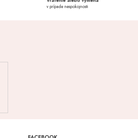
y
Vrátenie alebo výmena
v prípade nespokojnosti
FACEBOOK