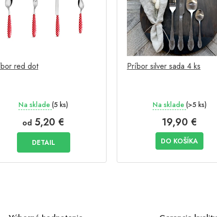
íbor red dot
Príbor silver sada 4 ks
Na sklade
(5 ks)
Na sklade
(>5 ks)
5,20 €
19,90 €
od
DO KOŠÍKA
DETAIL
O
v
l
á