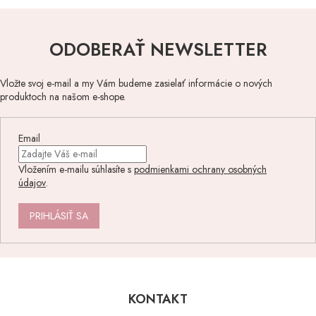
y
v
ý
ODOBERAŤ NEWSLETTER
p
i
s
Vložte svoj e-mail a my Vám budeme zasielať informácie o nových
u
produktoch na našom e-shope.
Email
Vložením e-mailu súhlasíte s
podmienkami ochrany osobných
údajov
.
PRIHLÁSIŤ SA
Z
á
p
KONTAKT
ä