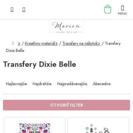
Prejsť
NÁKU
na
obsah
KOŠÍK
Domov
/
Kreatívny materiál
/
Transfery na nábytok
/
Transfery
Dixie Belle
Transfery Dixie Belle
R
a
Najlacnejšie
Najdrahšie
Najpredávanejšie
Abecedne
d
e
n
OTVORIŤ FILTER
i
e
V
p
ý
r
p