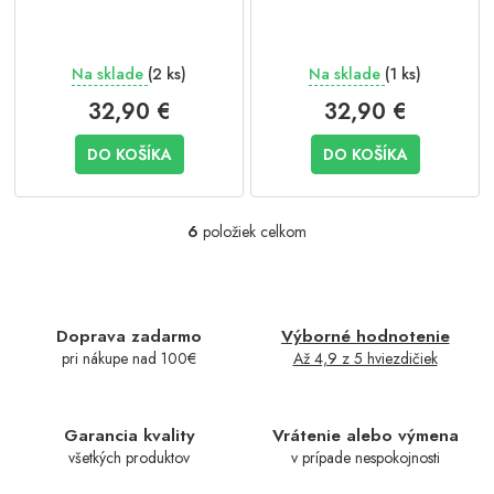
Na sklade
(2 ks)
Na sklade
(1 ks)
32,90 €
32,90 €
DO KOŠÍKA
DO KOŠÍKA
6
položiek celkom
O
v
l
á
d
Doprava zadarmo
Výborné hodnotenie
a
pri nákupe nad 100€
Až 4,9 z 5 hviezdičiek
c
i
e
p
Garancia kvality
Vrátenie alebo výmena
r
všetkých produktov
v prípade nespokojnosti
v
k