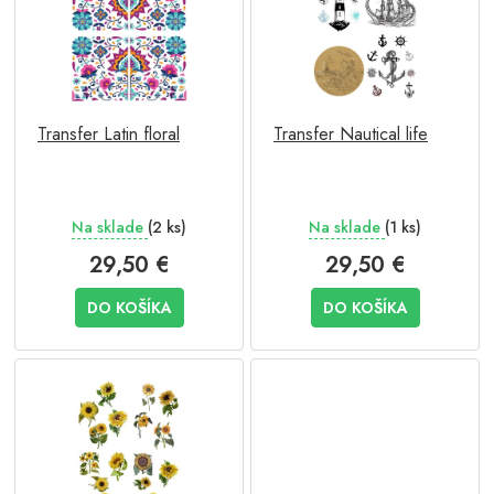
o
i
d
s
u
p
k
r
t
o
o
Transfer Latin floral
Transfer Nautical life
d
v
u
k
t
Na sklade
(2 ks)
Na sklade
(1 ks)
o
v
29,50 €
29,50 €
DO KOŠÍKA
DO KOŠÍKA