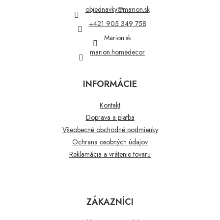
t
objednavky
@
marion.sk
i
+421 905 349 758
e
Marion.sk
marion.homedecor
INFORMÁCIE
Kontakt
Doprava a platba
Všeobecné obchodné podmienky
Ochrana osobných údajov
Reklamácia a vrátenie tovaru
ZÁKAZNÍCI