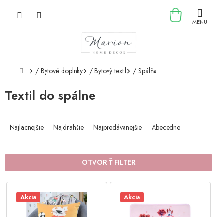
Prejsť
NÁKU
na
obsah
KOŠÍK
Domov
/
Bytové doplnky
/
Bytový textil
/
Spálňa
Textil do spálne
R
a
Najlacnejšie
Najdrahšie
Najpredávanejšie
Abecedne
d
e
n
OTVORIŤ FILTER
i
e
V
p
ý
Akcia
Akcia
r
p
o
i