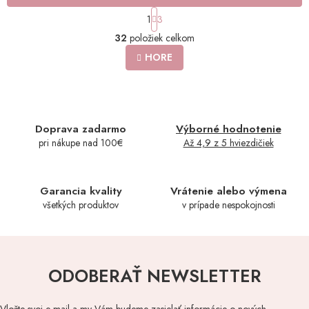
S
1
3
t
O
r
32
položiek celkom
v
á
l
HORE
n
á
k
o
d
v
a
a
c
n
i
Doprava zadarmo
Výborné hodnotenie
i
e
e
pri nákupe nad 100€
Až 4,9 z 5 hviezdičiek
p
r
v
k
Garancia kvality
Vrátenie alebo výmena
y
všetkých produktov
v prípade nespokojnosti
v
ý
p
i
s
ODOBERAŤ NEWSLETTER
u