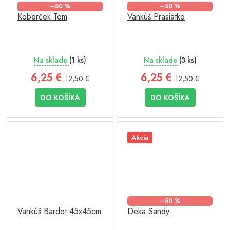
–50 %
–50 %
Koberček Tom
Vankúš Prasiatko
Na sklade
(1 ks)
Na sklade
(3 ks)
6,25 €
6,25 €
12,50 €
12,50 €
DO KOŠÍKA
DO KOŠÍKA
Akcia
–50 %
Vankúš Bardot 45x45cm
Deka Sandy