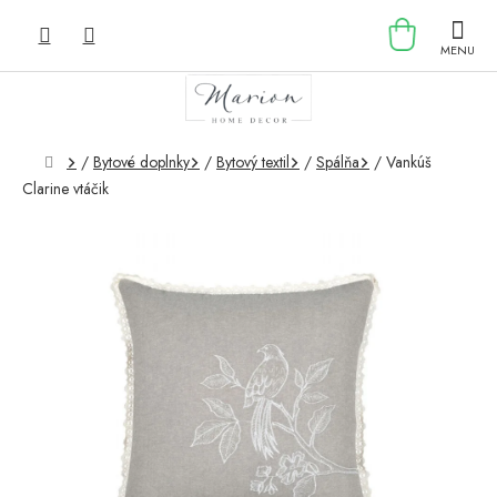
Prejsť
NÁKU
na
obsah
KOŠÍK
Domov
/
Bytové doplnky
/
Bytový textil
/
Spálňa
/
Vankúš
Clarine vtáčik