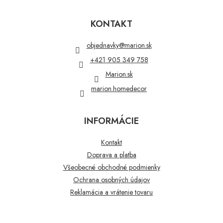
á
p
KONTAKT
ä
t
objednavky
@
marion.sk
i
+421 905 349 758
e
Marion.sk
marion.homedecor
INFORMÁCIE
Kontakt
Doprava a platba
Všeobecné obchodné podmienky
Ochrana osobných údajov
Reklamácia a vrátenie tovaru