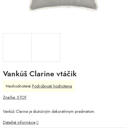
Vankúš Clarine vtáčik
Priemerné
Neohodnotené
Podrobnosti hodnotenia
hodnotenie
produktu
Značka:
STOF
je
0,0
Vankúš Clarine je skutočným dekoratívnym predmetom.
z
5
Detailné informácie
hviezdičiek.