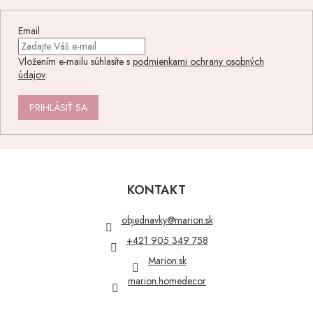
Email
Vložením e-mailu súhlasíte s
podmienkami ochrany osobných
údajov
.
PRIHLÁSIŤ SA
Z
á
p
KONTAKT
ä
t
objednavky
@
marion.sk
i
+421 905 349 758
e
Marion.sk
marion.homedecor