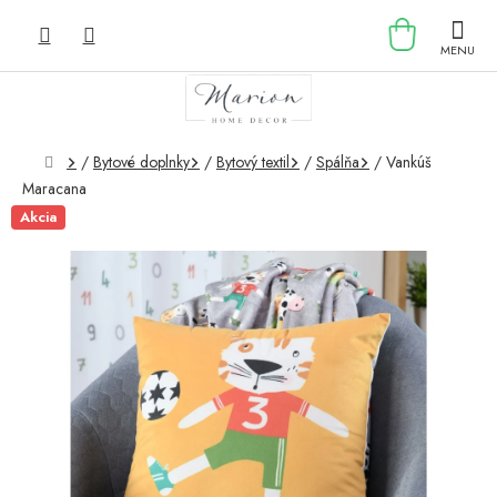
Prejsť
NÁKU
na
obsah
KOŠÍK
Domov
/
Bytové doplnky
/
Bytový textil
/
Spálňa
/
Vankúš
Maracana
Akcia