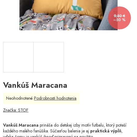
9,50 €
–50 %
Vankúš Maracana
Priemerné
Neohodnotené
Podrobnosti hodnotenia
hodnotenie
produktu
Značka:
STOF
je
0,0
Vankúš Maracana
prináša do detskej izby motív futbalu, ktorý poteší
z
každého malého fanúšika. Súčasťou balenia je aj
praktická výplň
,
5
vďaka čomu je vankúš ihneď pripravený na použitie.