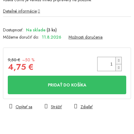
hviezdičiek.
Detailné informácie
Na sklade
(3 ks)
Môžeme doručiť do:
11.8.2026
Možnosti doručenia
9,50 €
–50 %
4,75 €
Jednotková
cena:
PRIDAŤ DO KOŠÍKA
Opýtať sa
Strážiť
Zdieľať