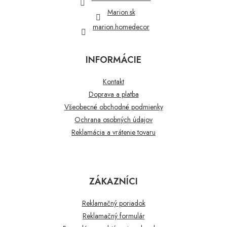
e
Marion.sk
marion.homedecor
INFORMÁCIE
Kontakt
Doprava a platba
Všeobecné obchodné podmienky
Ochrana osobných údajov
Reklamácia a vrátenie tovaru
ZÁKAZNÍCI
Reklamačný poriadok
Reklamačný formulár