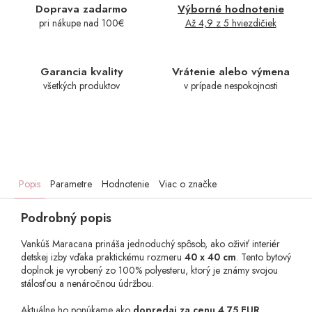
Doprava zadarmo
Výborné hodnotenie
pri nákupe nad 100€
Až 4,9 z 5 hviezdičiek
Garancia kvality
Vrátenie alebo výmena
všetkých produktov
v prípade nespokojnosti
Popis
Parametre
Hodnotenie
Viac o značke
Podrobný popis
Vankúš Maracana prináša jednoduchý spôsob, ako oživiť interiér
detskej izby vďaka praktickému rozmeru
40 x 40 cm
. Tento bytový
doplnok je vyrobený zo 100% polyesteru, ktorý je známy svojou
stálosťou a nenáročnou údržbou.
Aktuálne ho ponúkame ako
dopredaj za cenu 4,75 EUR
.