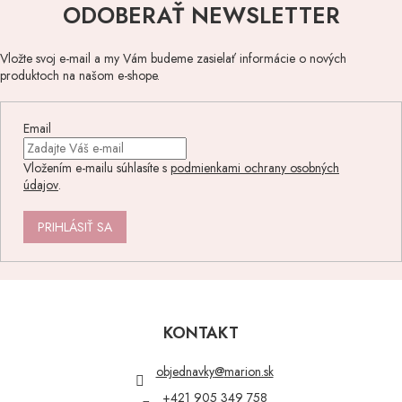
ODOBERAŤ NEWSLETTER
Vložte svoj e-mail a my Vám budeme zasielať informácie o nových
produktoch na našom e-shope.
Email
Vložením e-mailu súhlasíte s
podmienkami ochrany osobných
údajov
.
PRIHLÁSIŤ SA
Z
á
p
KONTAKT
ä
t
objednavky
@
marion.sk
i
+421 905 349 758