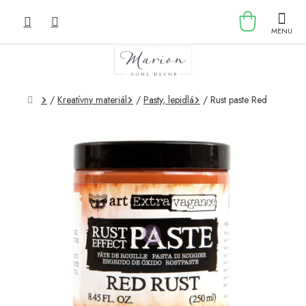
Prejsť
NÁKU
na
obsah
KOŠÍK
Domov
/
Kreatívny materiál
/
Pasty, lepidlá
/
Rust paste Red