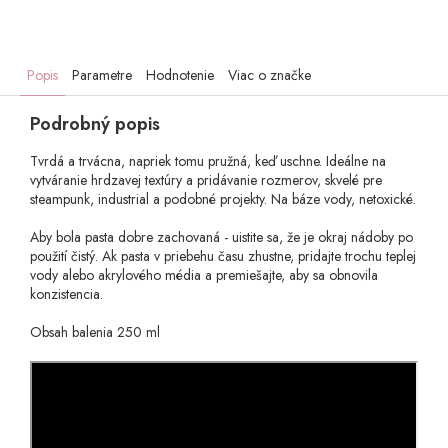
Popis
Parametre
Hodnotenie
Viac o značke
Podrobný popis
Tvrdá a trvácna, napriek tomu pružná, keď uschne. Ideálne na
vytváranie hrdzavej textúry a pridávanie rozmerov, skvelé pre
steampunk, industrial a podobné projekty. Na báze vody, netoxické.
Aby bola pasta dobre zachovaná - uistite sa, že je okraj nádoby po
použití čistý. Ak pasta v priebehu času zhustne, pridajte trochu teplej
vody alebo akrylového média a premiešajte, aby sa obnovila
konzistencia.
Obsah balenia 250 ml