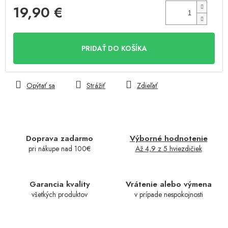
19,90 €
Jednotková
cena:
PRIDAŤ DO KOŠÍKA
Opýtať sa
Strážiť
Zdieľať
Doprava zadarmo
Výborné hodnotenie
pri nákupe nad 100€
Až 4,9 z 5 hviezdičiek
Garancia kvality
Vrátenie alebo výmena
všetkých produktov
v prípade nespokojnosti