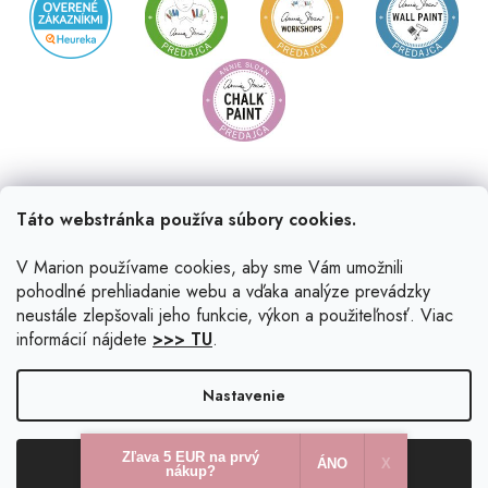
Táto webstránka používa súbory cookies.
V Marion používame cookies, aby sme Vám umožnili
pohodlné prehliadanie webu a vďaka analýze prevádzky
neustále zlepšovali jeho funkcie, výkon a použiteľnosť. Viac
informácií nájdete
>>> TU
.
Vytvoril Shoptet
|
Upravil Balkys
Nastavenie
Copyright 2026
Marion.sk
. Všetky práva vyhradené.
Upraviť
Zľava 5 EUR na prvý
Odmietnuť
Súhlasím
nastavenie cookies
ÁNO
X​
nákup?