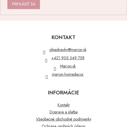
PRIHLÁSIŤ SA
Z
á
p
KONTAKT
ä
t
objednavky
@
marion.sk
i
+421 905 349 758
e
Marion.sk
marion.homedecor
INFORMÁCIE
Kontakt
Doprava a platba
Všeobecné obchodné podmienky
Ochrana osobných údajov