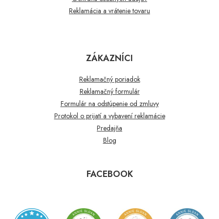
Reklamácia a vrátenie tovaru
ZÁKAZNÍCI
Reklamačný poriadok
Reklamačný formulár
Formulár na odstúpenie od zmluvy
Protokol o prijatí a vybavení reklamácie
Predajňa
Blog
FACEBOOK