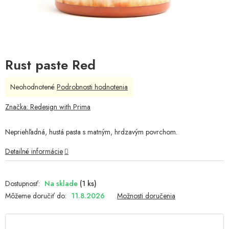
Rust paste Red
Priemerné
Neohodnotené
Podrobnosti hodnotenia
hodnotenie
produktu
Značka:
Redesign with Prima
je
0,0
Nepriehľadná, hustá pasta s matným, hrdzavým povrchom.
z
5
Detailné informácie
hviezdičiek.
Na sklade
(1 ks)
Môžeme doručiť do:
11.8.2026
Možnosti doručenia