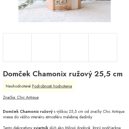
Domček Chamonix ružový 25,5 cm
Priemerné
Neohodnotené
Podrobnosti hodnotenia
hodnotenie
produktu
Značka:
Chic Antique
je
0,0
Domček Chamonix ružový
s výškou 25,5 cm od značky Chic Antique
z
vnesie do vášho interiéru atmosféru malebnej dedinky.
5
hviezdičiek.
Tento dekoratívny
svietnik
slúži ako štýlový doplnok, ktorý podčiarkne