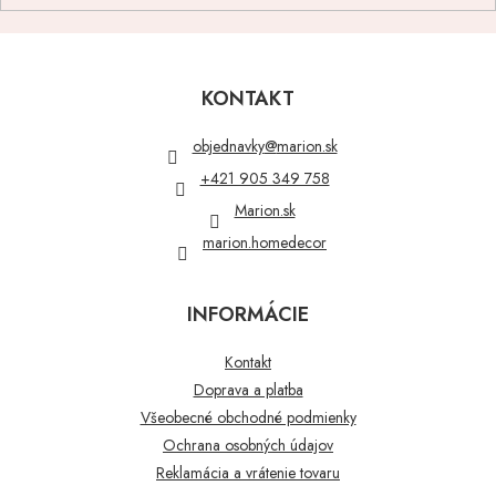
Z
á
p
KONTAKT
ä
t
objednavky
@
marion.sk
i
+421 905 349 758
e
Marion.sk
marion.homedecor
INFORMÁCIE
Kontakt
Doprava a platba
Všeobecné obchodné podmienky
Ochrana osobných údajov
Reklamácia a vrátenie tovaru