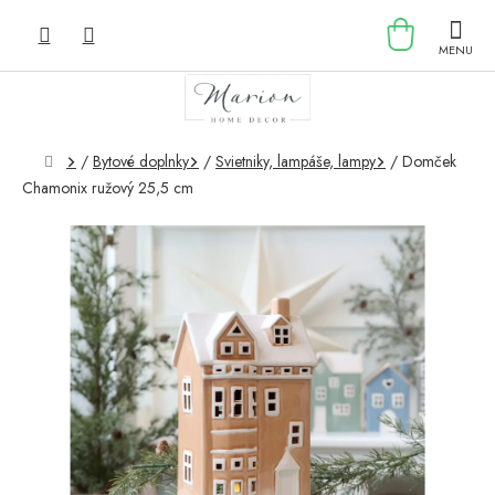
Prejsť
NÁKU
na
obsah
KOŠÍK
Domov
/
Bytové doplnky
/
Svietniky, lampáše, lampy
/
Domček
Chamonix ružový 25,5 cm