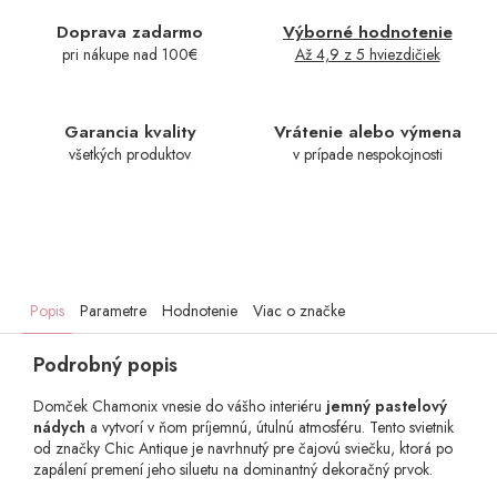
Doprava zadarmo
Výborné hodnotenie
pri nákupe nad 100€
Až 4,9 z 5 hviezdičiek
Garancia kvality
Vrátenie alebo výmena
všetkých produktov
v prípade nespokojnosti
Popis
Parametre
Hodnotenie
Viac o značke
Podrobný popis
Domček Chamonix vnesie do vášho interiéru
jemný pastelový
nádych
a vytvorí v ňom príjemnú, útulnú atmosféru. Tento svietnik
od značky Chic Antique je navrhnutý pre čajovú sviečku, ktorá po
zapálení premení jeho siluetu na dominantný dekoračný prvok.