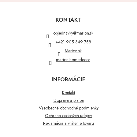
Z
á
p
KONTAKT
ä
t
objednavky
@
marion.sk
i
+421 905 349 758
e
Marion.sk
marion.homedecor
INFORMÁCIE
Kontakt
Doprava a platba
Všeobecné obchodné podmienky
Ochrana osobných údajov
Reklamácia a vrátenie tovaru