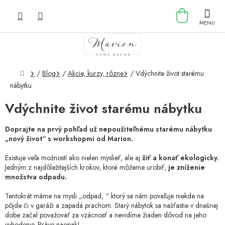
Prejsť
NÁKU
na
obsah
KOŠÍK
Domov
/
Blog
/
Akcie, kurzy, rôzne
/
Vdýchnite život starému
nábytku
Vdýchnite život starému nábytku
Doprajte na prvý pohľad už nepoužiteľnému starému nábytku
„nový život“ s workshopmi od Marion.
Existuje veľa možností ako nielen myslieť, ale aj
žiť a konať ekologicky.
Jedným z najdôležitejších krokov, ktoré môžeme urobiť,
je zníženie
množstva odpadu.
Tentokrát máme na mysli „odpad, “ ktorý sa nám povaľuje niekde na
pôjde či v garáži a zapadá prachom. Starý nábytok sa našťastie v dnešnej
dobe začal považovať za vzácnosť a nevidíme žiaden dôvod na jeho
vyhodenie. Práve naopak!