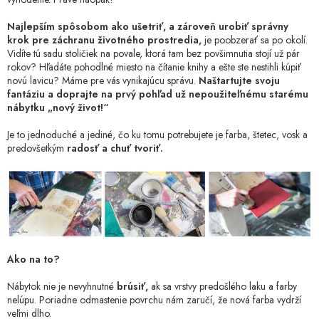
Najlepším spôsobom ako ušetriť, a zároveň urobiť správny
krok pre záchranu životného prostredia,
je poobzerať sa po okolí.
Vidíte tú sadu stoličiek na povale, ktorá tam bez povšimnutia stojí už pár
rokov? Hľadáte pohodlné miesto na čítanie knihy a ešte ste nestihli kúpiť
novú lavicu? Máme pre vás vynikajúcu správu.
Naštartujte svoju
fantáziu a doprajte na prvý pohľad už nepoužiteľnému starému
nábytku „nový život!“
Je to jednoduché a jediné, čo ku tomu potrebujete je farba, štetec, vosk a
predovšetkým
radosť a chuť tvoriť.
Ako na to?
Nábytok nie je nevyhnutné
brúsiť,
ak sa vrstvy predošlého laku a farby
nelúpu. Poriadne odmastenie povrchu nám zaručí, že nová farba vydrží
veľmi dlho.