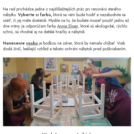
Na rad prichádza jedna z najdôležitejších prác pri renovácii starého
nábytku.
Vyberte si farbu,
ktorá sa vám bude hodiť a nezabudnite sa
uistiť, či jej máte dostatok. Myslite na to, že budete musieť použiť jednu až
dve vrstvy. Ja odporúčam farby
Annie Sloan,
ktoré sú ekologické, rýchlo
schnú, sú vhodné aj na detské hračky a nábytok.
Nanesenie
vosku
je bodkou na záver, ktorá by nemala chýbať. Vosk
dodá živší, lesklejší vzhľad a takisto ochráni nábytok pred poškriabaním.