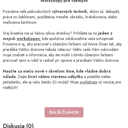
Workshopy pre všetkých
Poznáme veľa jednoduchých
výtvarných techník,
akými sú: dekupáž,
práca so šablónami, pozlátenie, transfer obrázku, krakelovanie, alebo
maľovanie kartónom.
Vraj kreatíva nie je Vašou silnou stránkou? Prihláste sa na
jeden z
mojich
workshopov
,
kde spoločne zdokonalíme vaše schopnosti.
Povieme si aj, ako pracovať s úžasnými farbami od Annie Sloan tak, aby
prerábka Vášho domova nebola oštarou! Veľmi rada Vám odovzdám
moje znalosti a informácie, aby ste mohli s týmito úžasnými farbami
pracovať sami a robiť si radosť pri oprave a prerábaní Vášho domova.
Naučte sa niečo nové v skvelom tíme, kde vládne dobrá
nálada.
Dajte
život vášmu starému nábytku
a potešíte nielen
peňaženku, ale aj vašu žienku (či muža)! Moje
workshopy
sú naozaj pre
všetkých!
ĎALŠÍ ČLÁNOK
Diskusia (0)