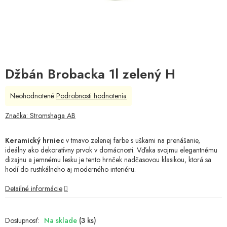
Džbán Brobacka 1l zelený H
Priemerné
Neohodnotené
Podrobnosti hodnotenia
hodnotenie
produktu
Značka:
Stromshaga AB
je
0,0
Keramický hrniec
v tmavo zelenej farbe s uškami na prenášanie,
z
ideálny ako dekoratívny prvok v domácnosti. Vďaka svojmu elegantnému
5
dizajnu a jemnému lesku je tento hrnček nadčasovou klasikou, ktorá sa
hviezdičiek.
hodí do rustikálneho aj moderného interiéru.
Detailné informácie
Na sklade
(3 ks)