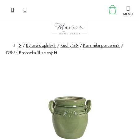
Prejsť
NÁKU
na
obsah
KOŠÍK
Domov
/
Bytové doplnky
/
Kuchyňa
/
Keramika porcelán
/
Džbán Brobacka 1l zelený H