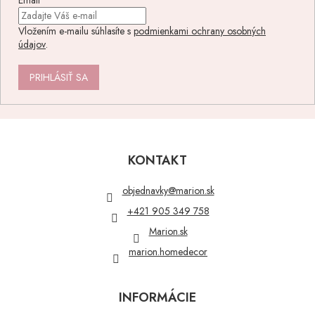
Vložením e-mailu súhlasíte s
podmienkami ochrany osobných
údajov
.
PRIHLÁSIŤ SA
Z
á
p
KONTAKT
ä
t
objednavky
@
marion.sk
i
+421 905 349 758
e
Marion.sk
marion.homedecor
INFORMÁCIE