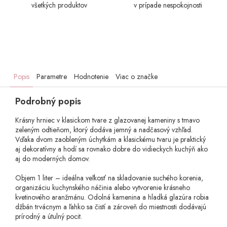
všetkých produktov
v prípade nespokojnosti
Popis
Parametre
Hodnotenie
Viac o značke
Podrobný popis
Krásny hrniec v klasickom tvare z glazovanej kameniny s tmavo
zeleným odtieňom, ktorý dodáva jemný a nadčasový vzhľad.
Vďaka dvom zaobleným úchytkám a klasickému tvaru je praktický
aj dekoratívny a hodí sa rovnako dobre do vidieckych kuchýň ako
aj do moderných domov.
Objem 1 liter – ideálna veľkosť na skladovanie suchého korenia,
organizáciu kuchynského náčinia alebo vytvorenie krásneho
kvetinového aranžmánu. Odolná kamenina a hladká glazúra robia
džbán trvácnym a ľahko sa čistí a zároveň do miestnosti dodávajú
prírodný a útulný pocit.