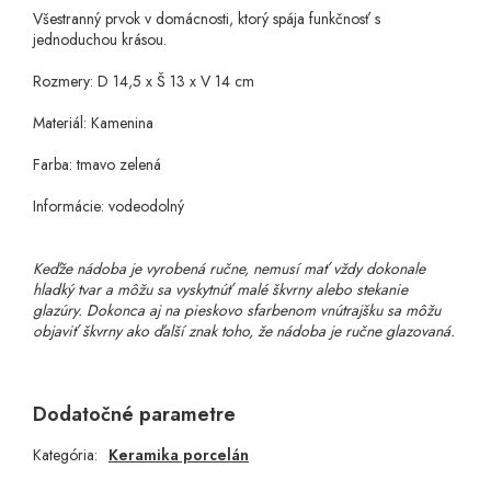
Všestranný prvok v domácnosti, ktorý spája funkčnosť s
jednoduchou krásou.
Rozmery: D 14,5 x Š 13 x V 14 cm
Materiál: Kamenina
Farba: tmavo zelená
Informácie: vodeodolný
Keďže nádoba je vyrobená ručne, nemusí mať vždy dokonale
hladký tvar a môžu sa vyskytnúť malé škvrny alebo stekanie
glazúry. Dokonca aj na pieskovo sfarbenom vnútrajšku sa môžu
objaviť škvrny ako ďalší znak toho, že nádoba je ručne glazovaná.
Dodatočné parametre
Kategória
:
Keramika porcelán