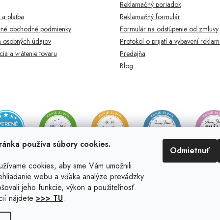
Reklamačný poriadok
a platba
Reklamačný formulár
né obchodné podmienky
Formulár na odstúpenie od zmluvy
 osobných údajov
Protokol o prijatí a vybavení rekla
ia a vrátenie tovaru
Predajňa
Blog
ránka používa súbory cookies.
Odmietnuť
užívame cookies, aby sme Vám umožnili
ehliadanie webu a vďaka analýze prevádzky
šovali jeho funkcie, výkon a použiteľnosť.
cií nájdete
>>> TU
.