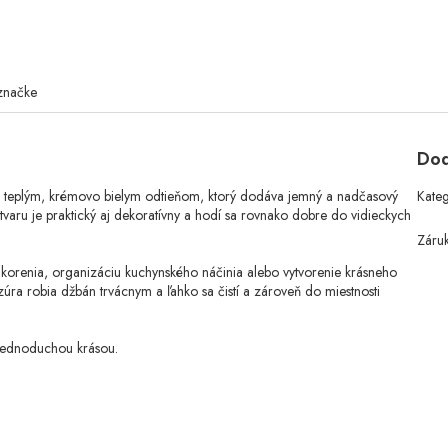
značke
Dod
 s teplým, krémovo bielym odtieňom, ktorý dodáva jemný a nadčasový
Kate
aru je praktický aj dekoratívny a hodí sa rovnako dobre do vidieckych
Záru
 korenia, organizáciu kuchynského náčinia alebo vytvorenie krásneho
ra robia džbán trvácnym a ľahko sa čistí a zároveň do miestnosti
 jednoduchou krásou.