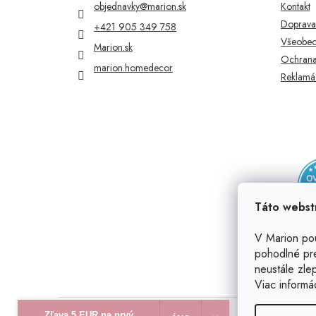
t
objednavky
@
marion.sk
Kontakt
i
Doprava 
+421 905 349 758
e
Všeobec
Marion.sk
Ochrana
marion.homedecor
Reklamác
Táto webst
V Marion po
pohodlné pr
neustále zlep
Viac informá
Zľava 5 EUR na prvý