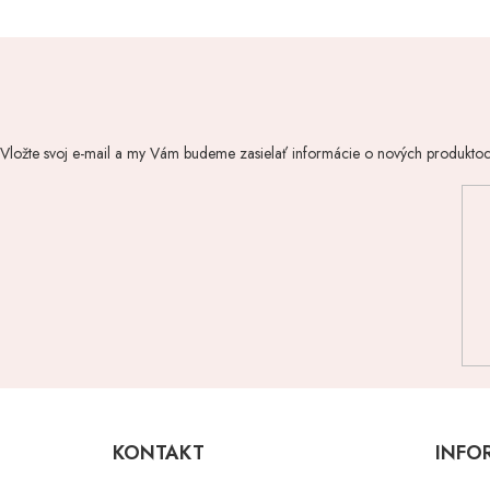
Vložte svoj e-mail a my Vám budeme zasielať informácie o nových produkto
Z
á
p
KONTAKT
INFO
ä