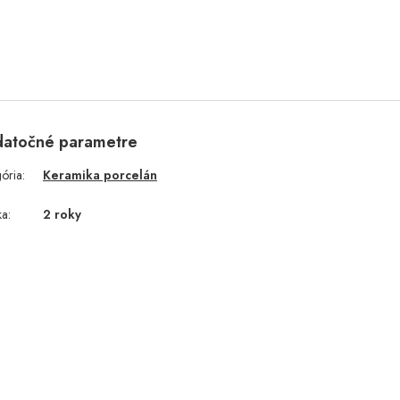
atočné parametre
gória
:
Keramika porcelán
ka
:
2 roky