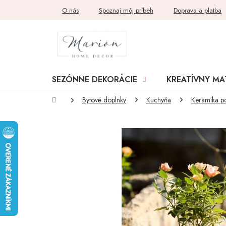
Prejsť
O nás
Spoznaj môj príbeh
Doprava a platba
na
obsah
SEZÓNNE DEKORÁCIE
KREATÍVNY MA
Domov
Bytové doplnky
Kuchyňa
Keramika p