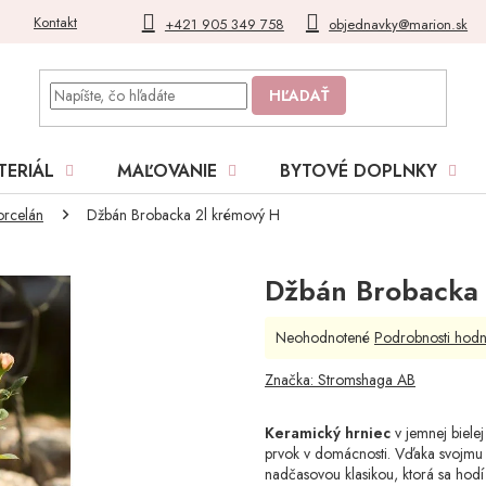
Kontakt
Blog
Moja objednávka
+421 905 349 758
objednavky@marion.sk
HĽADAŤ
TERIÁL
MAĽOVANIE
BYTOVÉ DOPLNKY
orcelán
Džbán Brobacka 2l krémový H
Džbán Brobacka 
Priemerné
Neohodnotené
Podrobnosti hodn
hodnotenie
produktu
Značka:
Stromshaga AB
je
0,0
Keramický hrniec
v jemnej biele
z
prvok v domácnosti. Vďaka svojmu 
5
nadčasovou klasikou, ktorá sa hodí
hviezdičiek.