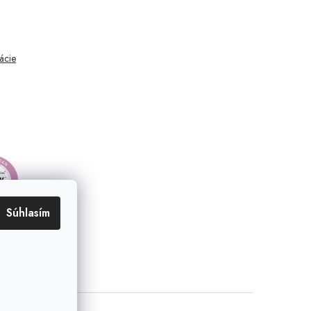
mácie
Súhlasím