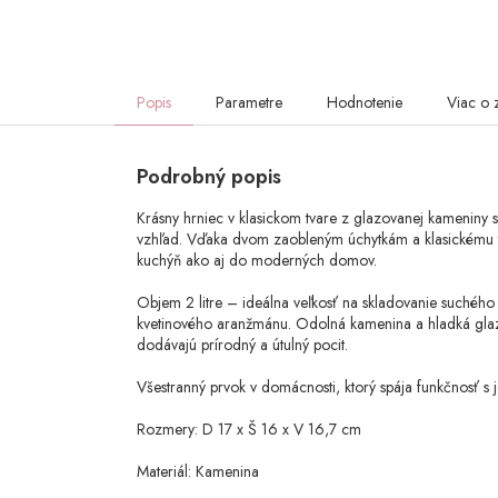
Popis
Parametre
Hodnotenie
Viac o 
Podrobný popis
Krásny hrniec v klasickom tvare z glazovanej kameniny
vzhľad. Vďaka dvom zaobleným úchytkám a klasickému tv
kuchýň ako aj do moderných domov.
Objem 2 litre – ideálna veľkosť na skladovanie suchého
kvetinového aranžmánu. Odolná kamenina a hladká glazú
dodávajú prírodný a útulný pocit.
Všestranný prvok v domácnosti, ktorý spája funkčnosť s
Rozmery: D 17 x Š 16 x V 16,7 cm
Materiál: Kamenina