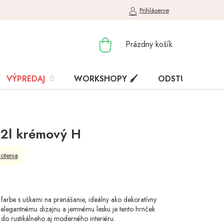
Prihlásenie
NÁKUPNÝ
Prázdny košík
KOŠÍK
VÝPREDAJ
WORKSHOPY 🖌️
ODSTÚPENIE OD
2l krémový H
otenia
j farbe s uškami na prenášanie, ideálny ako dekoratívny
elegantnému dizajnu a jemnému lesku je tento hrnček
 do rustikálneho aj moderného interiéru.