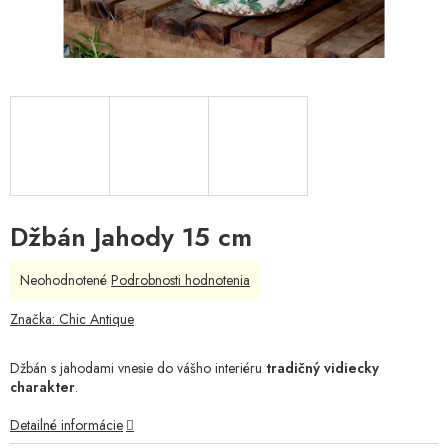
Džbán Jahody 15 cm
Priemerné
Neohodnotené
Podrobnosti hodnotenia
hodnotenie
produktu
Značka:
Chic Antique
je
0,0
Džbán s jahodami vnesie do vášho interiéru
tradičný vidiecky
z
charakter
.
5
hviezdičiek.
Detailné informácie