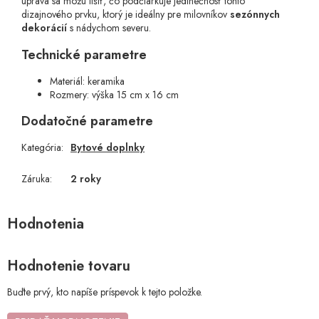
úprava sa môžu líšiť
, čo podčiarkuje jedinečnosť tohto
dizajnového prvku, ktorý je ideálny pre milovníkov
sezónnych
dekorácií
s nádychom severu.
Technické parametre
Materiál: keramika
Rozmery: výška 15 cm x 16 cm
Dodatočné parametre
Kategória
:
Bytové doplnky
Záruka
:
2 roky
Hodnotenie tovaru
Buďte prvý, kto napíše príspevok k tejto položke.