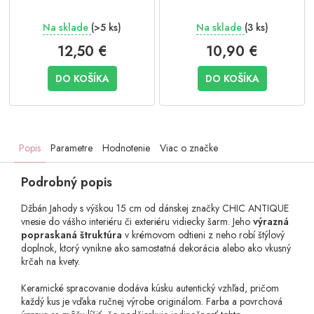
Na sklade
(>5 ks)
Na sklade
(3 ks)
12,50 €
10,90 €
DO KOŠÍKA
DO KOŠÍKA
Popis
Parametre
Hodnotenie
Viac o značke
Podrobný popis
Džbán Jahody s výškou 15 cm od dánskej značky CHIC ANTIQUE
vnesie do vášho interiéru či exteriéru vidiecky šarm. Jeho
výrazná
popraskaná štruktúra
v krémovom odtieni z neho robí štýlový
doplnok, ktorý vynikne ako samostatná dekorácia alebo ako vkusný
krčah na kvety.
Keramické spracovanie dodáva kúsku autentický vzhľad, pričom
každý kus je vďaka ručnej výrobe originálom.
Farba a povrchová