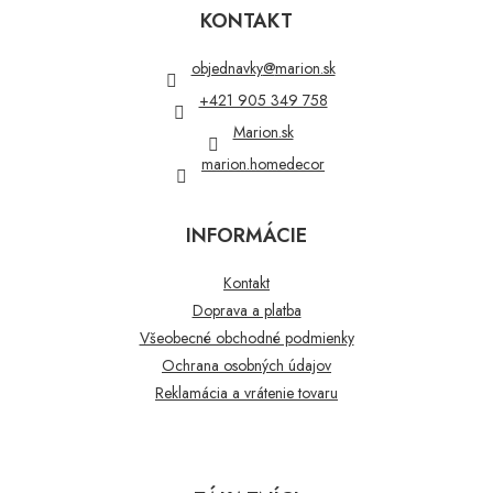
p
KONTAKT
ä
t
objednavky
@
marion.sk
i
+421 905 349 758
e
Marion.sk
marion.homedecor
INFORMÁCIE
Kontakt
Doprava a platba
Všeobecné obchodné podmienky
Ochrana osobných údajov
Reklamácia a vrátenie tovaru