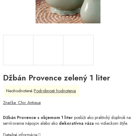
Džbán Provence zelený 1 liter
Priemerné
Neohodnotené
Podrobnosti hodnotenia
hodnotenie
produktu
Značka:
Chic Antique
je
0,0
Džbán Provence s objemom 1 liter
poslúži ako praktický doplnok na
z
servírovanie nápojov alebo ako
dekoratívna váza
vo vidieckom štýle.
5
hviezdičiek.
Detailné informácie