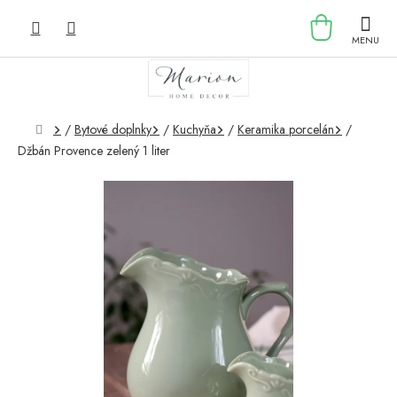
Prejsť
NÁKU
na
obsah
KOŠÍK
Domov
/
Bytové doplnky
/
Kuchyňa
/
Keramika porcelán
/
Džbán Provence zelený 1 liter