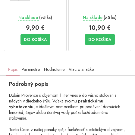
Na sklade
(>5 ks)
Na sklade
(>5 ks)
9,90 €
10,90 €
DO KOŠÍKA
DO KOŠÍKA
Popis
Parametre
Hodnotenie
Viac o značke
Podrobný popis
Džbán Provence s objemom 1 liter vnesie do vášho stolovania
nádych vidieckeho štýlu. Vďaka svojmu
praktickému
vyhotoveniu
je ideálnym pomocníkom pri podávaní domácich
limonád, čajov alebo čerstvej vody počas každodenného
stolovania.
Tento kúsok z našej ponuky spája funkčnosť s estetickým dizajnom,