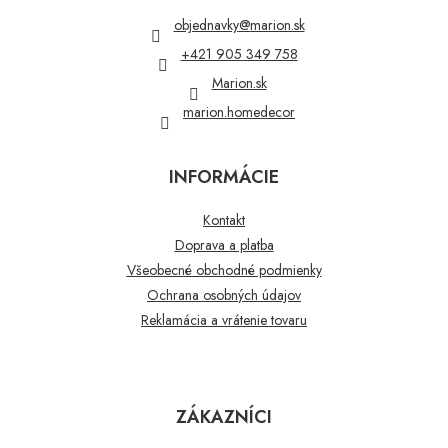
t
objednavky
@
marion.sk
i
+421 905 349 758
e
Marion.sk
marion.homedecor
INFORMÁCIE
Kontakt
Doprava a platba
Všeobecné obchodné podmienky
Ochrana osobných údajov
Reklamácia a vrátenie tovaru
ZÁKAZNÍCI