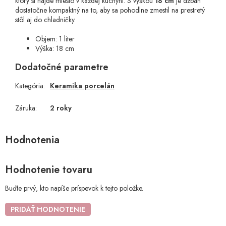
ktorý si nájde miesto v každej kuchyni. S výškou
18 cm
je džbán
dostatočne kompaktný na to, aby sa pohodlne zmestil na prestretý
stôl aj do chladničky.
Objem: 1 liter
Výška: 18 cm
Dodatočné parametre
Kategória
:
Keramika porcelán
Záruka
:
2 roky
Hodnotenie tovaru
Buďte prvý, kto napíše príspevok k tejto položke.
PRIDAŤ HODNOTENIE