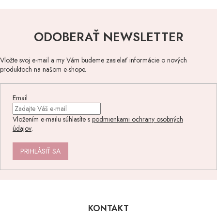
ODOBERAŤ NEWSLETTER
Vložte svoj e-mail a my Vám budeme zasielať informácie o nových
produktoch na našom e-shope.
Email
Vložením e-mailu súhlasíte s
podmienkami ochrany osobných
údajov
.
PRIHLÁSIŤ SA
Z
á
p
KONTAKT
ä