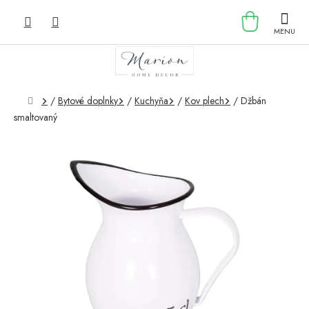
Prejsť
NÁKU
na
obsah
KOŠÍK
Domov
/
Bytové doplnky
/
Kuchyňa
/
Kov plech
/
Džbán
smaltovaný