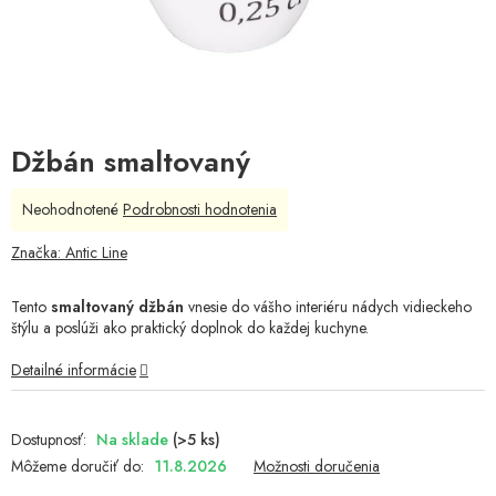
Džbán smaltovaný
Priemerné
Neohodnotené
Podrobnosti hodnotenia
hodnotenie
produktu
Značka:
Antic Line
je
0,0
Tento
smaltovaný džbán
vnesie do vášho interiéru nádych vidieckeho
z
štýlu a poslúži ako praktický doplnok do každej kuchyne.
5
hviezdičiek.
Detailné informácie
Na sklade
(>5 ks)
Môžeme doručiť do:
11.8.2026
Možnosti doručenia