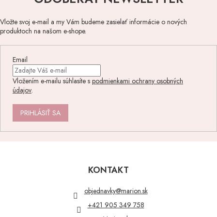
Vložte svoj e-mail a my Vám budeme zasielať informácie o nových
produktoch na našom e-shope.
Email
Vložením e-mailu súhlasíte s
podmienkami ochrany osobných
údajov
.
PRIHLÁSIŤ SA
Z
á
p
KONTAKT
ä
t
objednavky
@
marion.sk
i
+421 905 349 758
e