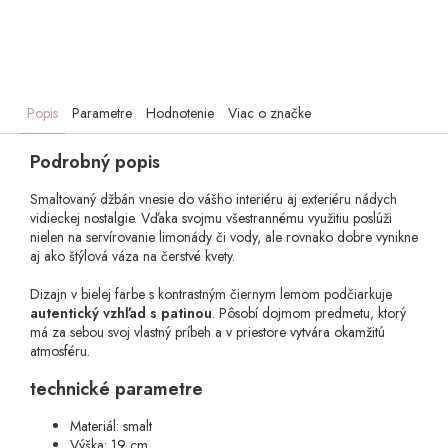
Popis
Parametre
Hodnotenie
Viac o značke
Podrobný popis
Smaltovaný džbán vnesie do vášho interiéru aj exteriéru nádych
vidieckej nostalgie. Vďaka svojmu všestrannému využitiu poslúži
nielen na servírovanie limonády či vody, ale rovnako dobre vynikne
aj ako štýlová váza na čerstvé kvety.
Dizajn v bielej farbe s kontrastným čiernym lemom podčiarkuje
autentický vzhľad s patinou
. Pôsobí dojmom predmetu, ktorý
má za sebou svoj vlastný príbeh a v priestore vytvára okamžitú
atmosféru.
technické parametre
Materiál: smalt
Výška: 19 cm