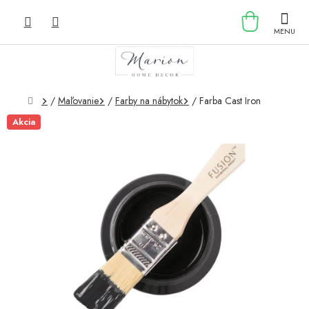
Prejsť
NÁKU
na
obsah
KOŠÍK
Domov
/
Maľovanie
/
Farby na nábytok
/
Farba Cast Iron
Akcia