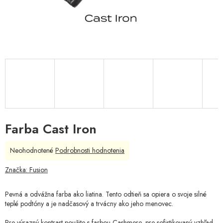
Farba Cast Iron
Priemerné
Neohodnotené
Podrobnosti hodnotenia
hodnotenie
produktu
Značka:
Fusion
je
0,0
Pevná a odvážna farba ako liatina. Tento odtieň sa opiera o svoje silné
z
teplé podtóny a je nadčasový a trvácny ako jeho menovec.
5
hviezdičiek.
Pre výrazný kontrast použite s farbou
Cashmere
, pre sofistikovaný vzhľad