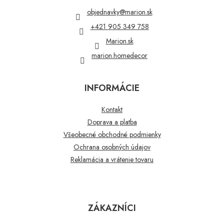
t
objednavky
@
marion.sk
i
+421 905 349 758
e
Marion.sk
marion.homedecor
INFORMÁCIE
Kontakt
Doprava a platba
Všeobecné obchodné podmienky
Ochrana osobných údajov
Reklamácia a vrátenie tovaru
ZÁKAZNÍCI