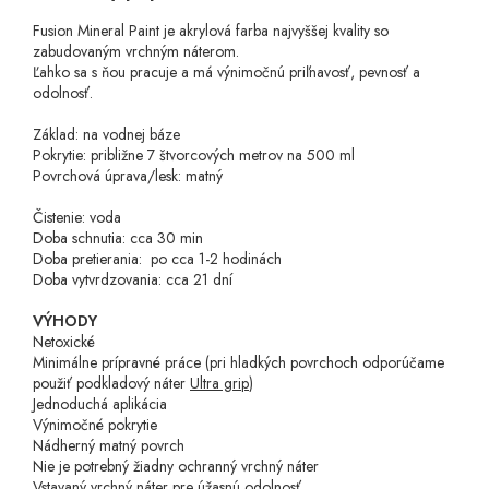
Fusion Mineral Paint je akrylová farba najvyššej kvality so
zabudovaným vrchným náterom.
Ľahko sa s ňou pracuje a má výnimočnú priľnavosť, pevnosť a
odolnosť.
Základ: na vodnej báze
Pokrytie: približne 7 štvorcových metrov na 500 ml
Povrchová úprava/lesk: matný
Čistenie: voda
Doba schnutia: cca 30 min
Doba pretierania: po cca 1-2 hodinách
Doba vytvrdzovania: cca 21 dní
VÝHODY
Netoxické
Minimálne prípravné práce
(pri hladkých povrchoch odporúčame
použiť podkladový náter
Ultra grip
)
Jednoduchá aplikácia
Výnimočné pokrytie
Nádherný matný povrch
Nie je potrebný žiadny ochranný vrchný náter
Vstavaný vrchný náter pre úžasnú odolnosť