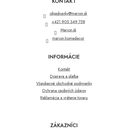
KONTAKT
ä
t
objednavky
@
marion.sk
i
+421 905 349 758
e
Marion.sk
marion.homedecor
INFORMÁCIE
Kontakt
Doprava a platba
Všeobecné obchodné podmienky
Ochrana osobných údajov
Reklamácia a vrátenie tovaru
ZÁKAZNÍCI