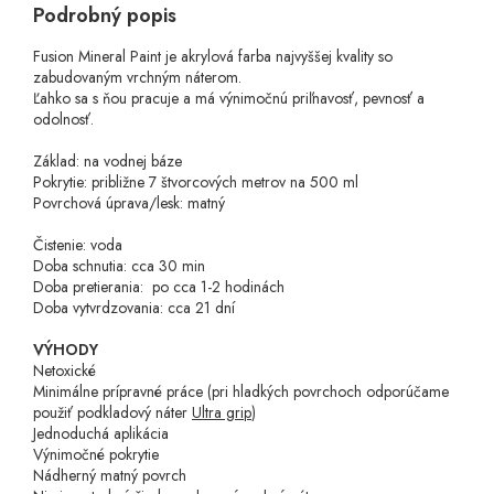
Podrobný popis
Fusion Mineral Paint je akrylová farba najvyššej kvality so
zabudovaným vrchným náterom.
Ľahko sa s ňou pracuje a má výnimočnú priľnavosť, pevnosť a
odolnosť.
Základ: na vodnej báze
Pokrytie: približne 7 štvorcových metrov na 500 ml
Povrchová úprava/lesk: matný
Čistenie: voda
Doba schnutia: cca 30 min
Doba pretierania: po cca 1-2 hodinách
Doba vytvrdzovania: cca 21 dní
VÝHODY
Netoxické
Minimálne prípravné práce
(pri hladkých povrchoch odporúčame
použiť podkladový náter
Ultra grip
)
Jednoduchá aplikácia
Výnimočné pokrytie
Nádherný matný povrch