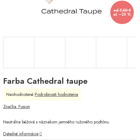
od 7,50 €
až –25 %
Farba Cathedral taupe
Priemerné
Neohodnotené
Podrobnosti hodnotenia
hodnotenie
produktu
Značka:
Fusion
je
0,0
Neutrálna béžová s náznakom jemného ružového podtónu.
z
5
Detailné informácie
hviezdičiek.