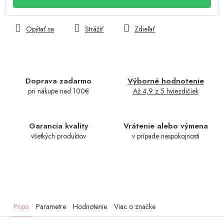
Opýtať sa
Strážiť
Zdieľať
Doprava zadarmo
Výborné hodnotenie
pri nákupe nad 100€
Až 4,9 z 5 hviezdičiek
Garancia kvality
Vrátenie alebo výmena
všetkých produktov
v prípade nespokojnosti
Popis
Parametre
Hodnotenie
Viac o značke