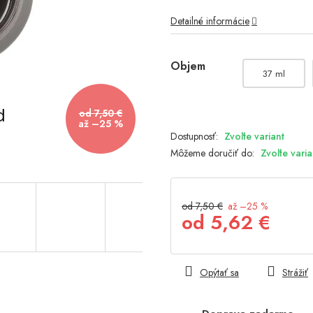
hviezdičiek.
Detailné informácie
Objem
37 ml
od 7,50 €
až –25 %
Zvoľte variant
Môžeme doručiť do:
Zvoľte varia
od 7,50 €
až –25 %
od
5,62 €
Jednotková
cena:
Opýtať sa
Strážiť