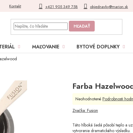
Kontakt
Blog
Moja objednávka
+421 905 349 758
objednavky@marion.sk
HĽADAŤ
TERIÁL
MAĽOVANIE
BYTOVÉ DOPLNKY
Hazelwood
Farba Hazelwoo
Priemerné
Neohodnotené
Podrobnosti hodn
hodnotenie
produktu
Značka:
Fusion
je
0,0
Táto hlboká šedá pôsobí teplo a uz
z
vytvorenie dramatického výsledku.
5