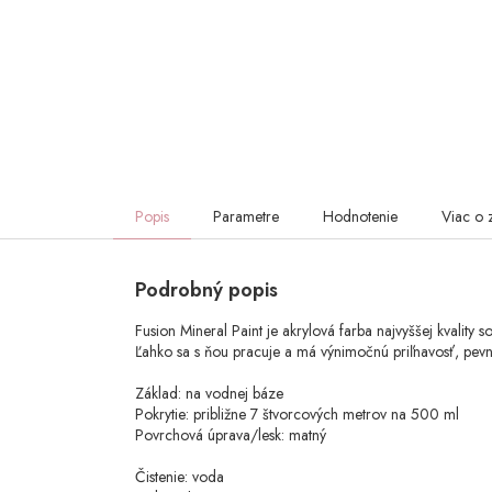
Popis
Parametre
Hodnotenie
Viac o 
Podrobný popis
Fusion Mineral Paint je akrylová farba najvyššej kvalit
Ľahko sa s ňou pracuje a má výnimočnú priľnavosť, pevn
Základ: na vodnej báze
Pokrytie: približne 7 štvorcových metrov na 500 ml
Povrchová úprava/lesk: matný
Čistenie: voda