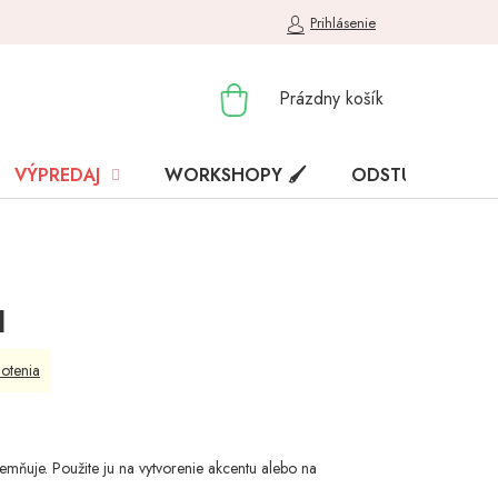
Prihlásenie
NÁKUPNÝ
Prázdny košík
KOŠÍK
VÝPREDAJ
WORKSHOPY 🖌️
ODSTÚPENIE OD
d
otenia
emňuje. Použite ju na vytvorenie akcentu alebo na