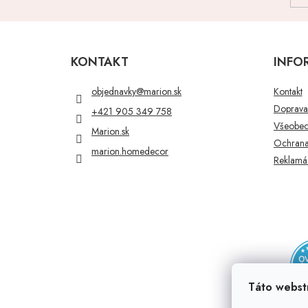
Z
á
p
KONTAKT
INFO
ä
t
objednavky
@
marion.sk
Kontakt
i
Doprava 
+421 905 349 758
e
Všeobec
Marion.sk
Ochrana
marion.homedecor
Reklamác
Táto webst