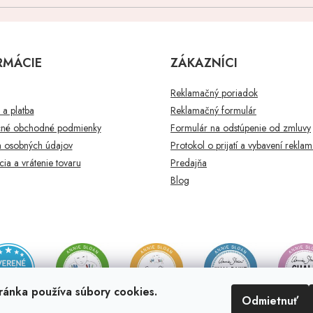
RMÁCIE
ZÁKAZNÍCI
Reklamačný poriadok
a platba
Reklamačný formulár
né obchodné podmienky
Formulár na odstúpenie od zmluvy
 osobných údajov
Protokol o prijatí a vybavení rekla
ia a vrátenie tovaru
Predajňa
Blog
ránka používa súbory cookies.
Odmietnuť