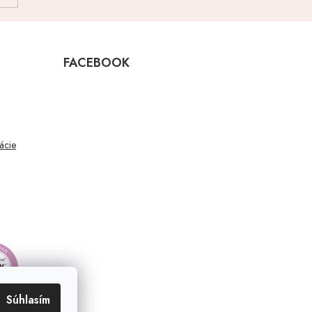
FACEBOOK
mácie
Súhlasím