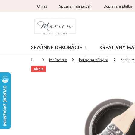
Prejsť
O nás
Spoznaj môj príbeh
Doprava a platba
na
obsah
SEZÓNNE DEKORÁCIE
KREATÍVNY MA
Domov
Maľovanie
Farby na nábytok
Farba 
Akcia