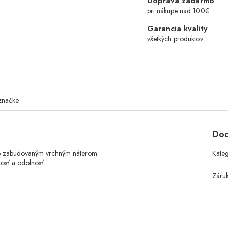
Doprava zadarmo
pri nákupe nad 100€
Garancia kvality
všetkých produktov
značke
Dod
y so zabudovaným vrchným náterom.
Kate
osť a odolnosť.
Záru