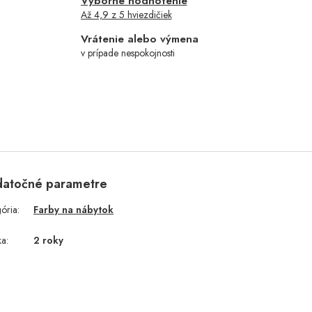
Výborné hodnotenie
Až 4,9 z 5 hviezdičiek
Vrátenie alebo výmena
v prípade nespokojnosti
atočné parametre
gória
:
Farby na nábytok
ka
:
2 roky