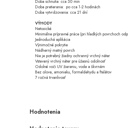
Doba schnutia: cca 30 min
Doba pretierania: po cca 1-2 hodinách
Doba vytvrdzovania: cca 21 dní
VÝHODY
Netoxické
Minimálne prípravné práce
(pri hladkých povrchoch od
Jednoduchá aplikácia
Výnimočné pokrytie
Nádherný matný povrch
Nie je potrebný žiadny ochranný vrchný náter
Vstavaný vrchný náter pre úžasnú odolnosť
Odolné voči UV žiareniu, vode a škvrnám
Bez olova, amoniaku, formaldehydu a ftalátov
7 ročná trvanlivosť