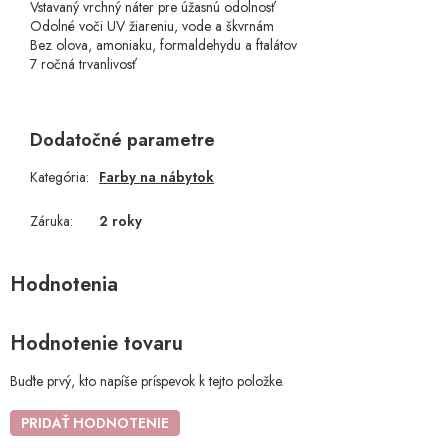
Vstavaný vrchný náter pre úžasnú odolnosť
Odolné voči UV žiareniu, vode a škvrnám
Bez olova, amoniaku, formaldehydu a ftalátov
7 ročná trvanlivosť
Dodatočné parametre
Kategória
:
Farby na nábytok
Záruka
:
2 roky
Hodnotenie tovaru
Buďte prvý, kto napíše príspevok k tejto položke.
PRIDAŤ HODNOTENIE