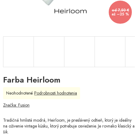
od 7,50 €
až –25 %
Farba Heirloom
Priemerné
Neohodnotené
Podrobnosti hodnotenia
hodnotenie
produktu
Značka:
Fusion
je
0,0
Tradičná hmlistá modrá, Heirloom, je preslávený odtieň, ktorý je ideálny
z
na oživenie vintage kúsku, ktorý potrebuje osvieženie. Je rovnako klasický a
5
šik.
hviezdičiek.