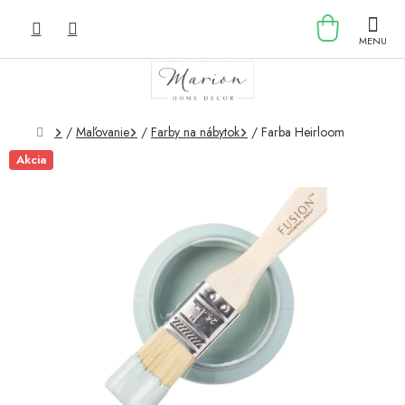
Prejsť
NÁKU
na
obsah
KOŠÍK
Domov
/
Maľovanie
/
Farby na nábytok
/
Farba Heirloom
Akcia