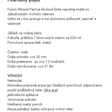
Podrobný popis
Fusion Mineral Paint je akrylová farba najvyššej kvality so
zabudovaným vrchným náterom.
Ľahko sa s ňou pracuje a má výnimočnú priľnavosť, pevnosť a
odolnosť.
Základ: na vodnej báze
Pokrytie: približne 7 štvorcových metrov na 500 ml
Povrchová úprava/lesk: matný
Čistenie: voda
Doba schnutia: cca 30 min
Doba pretierania: po cca 1-2 hodinách
Doba vytvrdzovania: cca 21 dní
VÝHODY
Netoxické
Minimálne prípravné práce
(pri hladkých povrchoch odporúčame
použiť podkladový náter
Ultra grip
)
Jednoduchá aplikácia
Výnimočné pokrytie
Nádherný matný povrch
Nie je potrebný žiadny ochranný vrchný náter