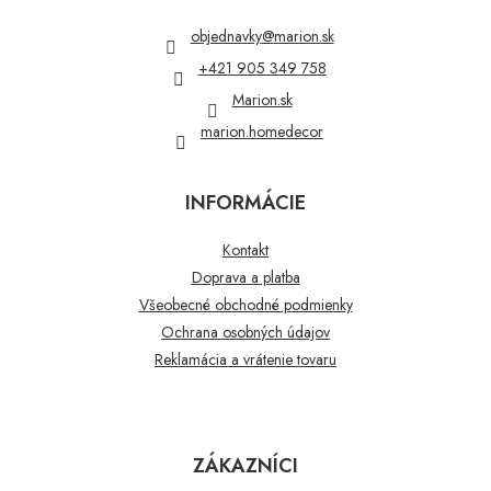
ä
t
objednavky
@
marion.sk
i
+421 905 349 758
e
Marion.sk
marion.homedecor
INFORMÁCIE
Kontakt
Doprava a platba
Všeobecné obchodné podmienky
Ochrana osobných údajov
Reklamácia a vrátenie tovaru
ZÁKAZNÍCI