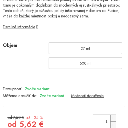
tomu je dokonalým doplnkom do moderných aj rustikálnych priestorov.
Tento odtieň, ktorý je súčasťou palety inšpirovanej vidiekom od Fusion,
vnáša do každej miestnosti pokoj a nadčasový šarm.
Detailné informácie
Objem
37 ml
500 ml
Zvoľte variant
Môžeme doručiť do:
Zvoľte variant
Možnosti doručenia
od 7,50 €
až –25 %
od
5,62 €