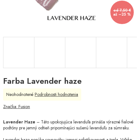
od 7,50 €
až –25 %
Farba Lavender haze
Priemerné
Neohodnotené
Podrobnosti hodnotenia
hodnotenie
produktu
Značka:
Fusion
je
0,0
Lavender Haze
– Táto upokojujúca levanduľa prináša výrazné fialové
z
podtóny pre jemný odtieň pripomínajúci sušenú levanduľu za súmraku.
5
hviezdičiek.
Lavender haze
ponúka rovnováhu jemnej sofistikovanosti a tepla. Vďaka