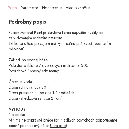
Popis
Parametre
Hodnotenie
Viac o značke
Podrobný popis
Fusion Mineral Paint je akrylová farba najvyššej kvality so
zabudovaným vrchným náterom.
Ľahko sa s ňou pracuje a má výnimočnú priľnavosť, pevnosť a
odolnosť.
Základ: na vodnej báze
Pokrytie: približne 7 štvorcových metrov na 500 ml
Povrchová úprava/lesk: matný
Čistenie: voda
Doba schnutia: cca 30 min
Doba pretierania: po cca 1-2 hodinách
Doba vytvrdzovania: cca 21 dní
VÝHODY
Netoxické
Minimálne prípravné práce
(pri hladkých povrchoch odporúčame
použiť podkladový náter
Ultra grip
)