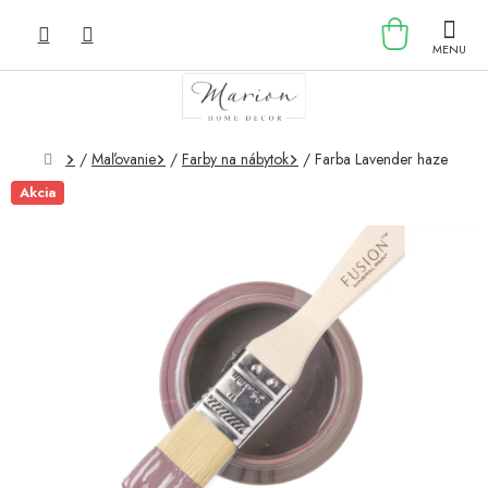
Prejsť
NÁKU
na
obsah
KOŠÍK
Domov
/
Maľovanie
/
Farby na nábytok
/
Farba Lavender haze
Akcia