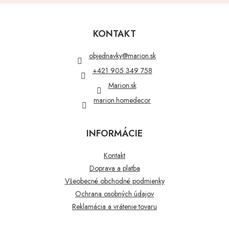
Z
á
p
KONTAKT
ä
t
objednavky
@
marion.sk
i
+421 905 349 758
e
Marion.sk
marion.homedecor
INFORMÁCIE
Kontakt
Doprava a platba
Všeobecné obchodné podmienky
Ochrana osobných údajov
Reklamácia a vrátenie tovaru