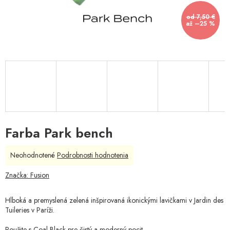
od 7,50 €
až –25 %
Farba Park bench
Priemerné
Neohodnotené
Podrobnosti hodnotenia
hodnotenie
produktu
Značka:
Fusion
je
0,0
Hlboká a premyslená zelená inšpirovaná ikonickými lavičkami v Jardin des
z
Tuileries v Paríži.
5
hviezdičiek.
Použite s
Coal Black
pre čistý a moderný pocit.