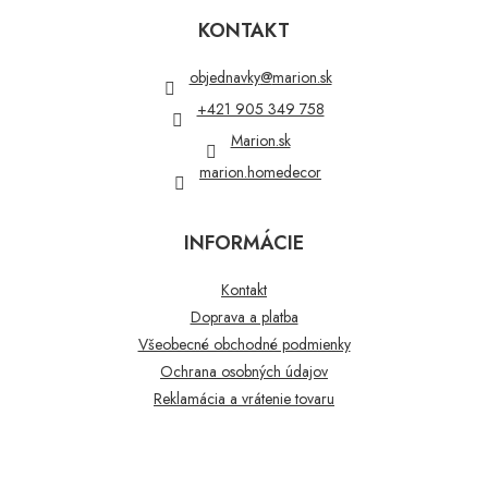
á
p
KONTAKT
ä
t
objednavky
@
marion.sk
i
+421 905 349 758
e
Marion.sk
marion.homedecor
INFORMÁCIE
Kontakt
Doprava a platba
Všeobecné obchodné podmienky
Ochrana osobných údajov
Reklamácia a vrátenie tovaru