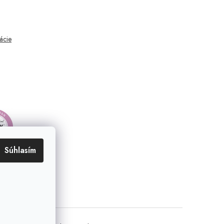
mácie
Súhlasím