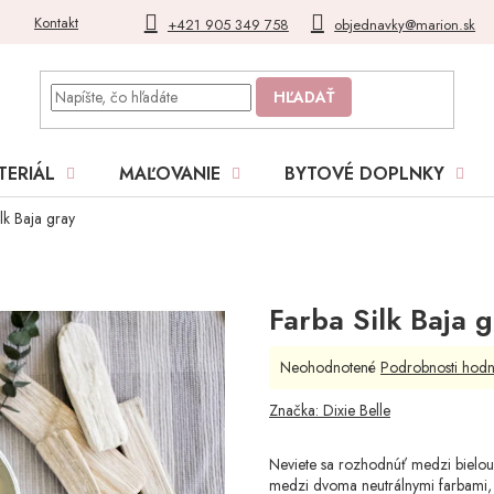
Kontakt
Blog
Moja objednávka
+421 905 349 758
objednavky@marion.sk
HĽADAŤ
TERIÁL
MAĽOVANIE
BYTOVÉ DOPLNKY
lk Baja gray
Farba Silk Baja 
Priemerné
Neohodnotené
Podrobnosti hodn
hodnotenie
produktu
Značka:
Dixie Belle
je
0,0
Neviete sa rozhodnúť medzi bielou
z
medzi dvoma neutrálnymi farbami,
5