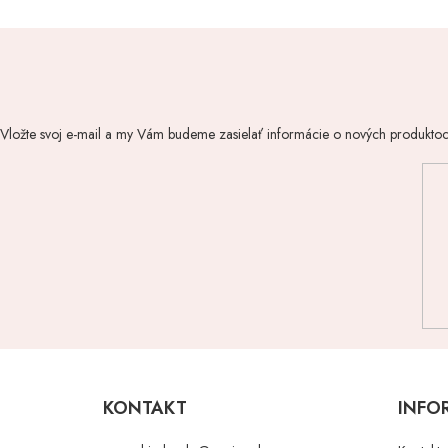
Vložte svoj e-mail a my Vám budeme zasielať informácie o nových produkto
Z
á
p
KONTAKT
INFO
ä
t