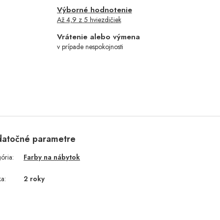
Výborné hodnotenie
Až 4,9 z 5 hviezdičiek
Vrátenie alebo výmena
v prípade nespokojnosti
atočné parametre
gória
:
Farby na nábytok
ka
:
2 roky