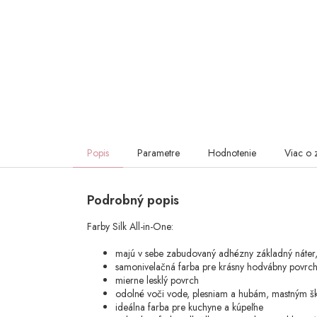
Popis
Parametre
Hodnotenie
Viac o 
Podrobný popis
Farby Silk All-in-One:
majú v sebe zabudovaný adhézny základný náter, b
samonivelačná farba pre krásny hodvábny povrc
mierne lesklý povrch
odolné voči vode, plesniam a hubám, mastným š
ideálna farba pre kuchyne a kúpeľne