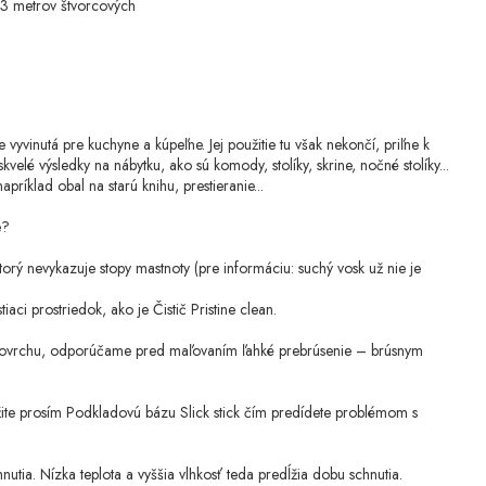
e 13 metrov štvorcových
 vyvinutá pre kuchyne a kúpeľne. Jej použitie tu však nekončí, priľne k
velé výsledky na nábytku, ako sú komody, stolíky, skrine, nočné stolíky...
ríklad obal na starú knihu, prestieranie...
e?
torý nevykazuje stopy mastnoty (pre informáciu: suchý vosk už nie je
aci prostriedok, ako je Čistič Pristine clean.
u povrchu, odporúčame pred maľovaním ľahké prebrúsenie – brúsnym
oužite prosím Podkladovú bázu Slick stick čím predídete problémom s
nutia. Nízka teplota a vyššia vlhkosť teda predĺžia dobu schnutia.