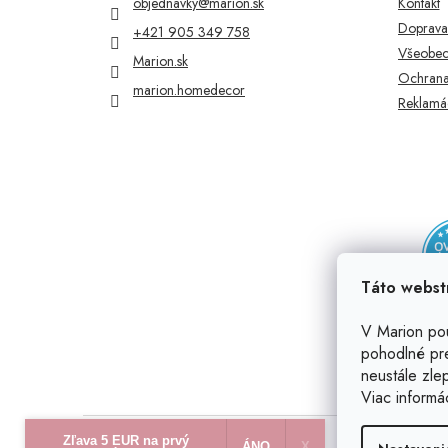
objednavky
@
marion.sk
Kontakt
i
Doprava 
+421 905 349 758
e
Všeobec
Marion.sk
Ochrana
marion.homedecor
Reklamác
Táto webst
V Marion po
pohodlné pr
neustále zlep
Viac informá
Zľava 5 EUR na prvý
ÁNO
X​