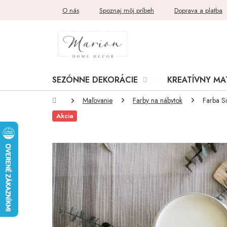
Prejsť
O nás
Spoznaj môj príbeh
Doprava a platba
na
obsah
SEZÓNNE DEKORÁCIE
KREATÍVNY MA
Domov
Maľovanie
Farby na nábytok
Farba Si
Akcia