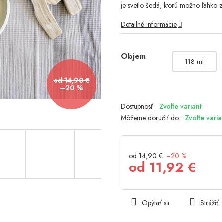
je svetlo šedá, ktorú možno ľahko 
hviezdičiek.
Detailné informácie
Objem
118 ml
od 14,90 €
–20 %
Zvoľte variant
Môžeme doručiť do:
Zvoľte varia
od 14,90 €
–20 %
od
11,92 €
Jednotková
cena:
Opýtať sa
Strážiť