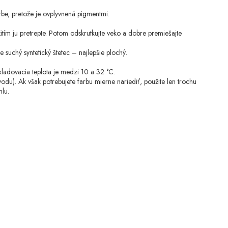
farbe, pretože je ovplyvnená pigmentmi.
m ju pretrepte. Potom odskrutkujte veko a dobre premiešajte
suchý syntetický štetec – najlepšie plochý.
kladovacia teplota je medzi 10 a 32 °C.
odu). Ak však potrebujete farbu mierne nariediť, použite len trochu
lu.