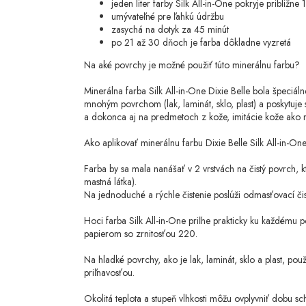
jeden liter farby Silk All-in-One pokryje približn
umývateľné pre ľahkú údržbu
zasychá na dotyk za 45 minút
po 21 až 30 dňoch je farba dôkladne vyzretá
Na aké povrchy je možné použiť túto minerálnu farbu?
Minerálna farba Silk All-in-One Dixie Belle bola špeciálne
mnohým povrchom (lak, laminát, sklo, plast) a poskytuje sk
a dokonca aj na predmetoch z kože, imitácie kože ako nap
Ako aplikovať minerálnu farbu Dixie Belle Silk All-in-On
Farba by sa mala nanášať v 2 vrstvách na čistý povrch, k
mastná látka).
Na jednoduché a rýchle čistenie poslúži odmasťovací čisti
Hoci farba Silk All-in-One priľne prakticky ku každém
papierom so zrnitosťou 220.
Na hladké povrchy, ako je lak, laminát, sklo a plast, p
priľnavosťou.
Okolitá teplota a stupeň vlhkosti môžu ovplyvniť dobu sch