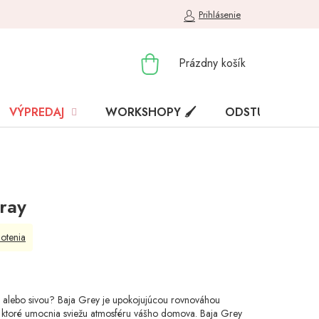
Prihlásenie
NÁKUPNÝ
Prázdny košík
KOŠÍK
VÝPREDAJ
WORKSHOPY 🖌️
ODSTÚPENIE OD
gray
otenia
 alebo sivou? Baja Grey je upokojujúcou rovnováhou
 ktoré umocnia sviežu atmosféru vášho domova. Baja Grey