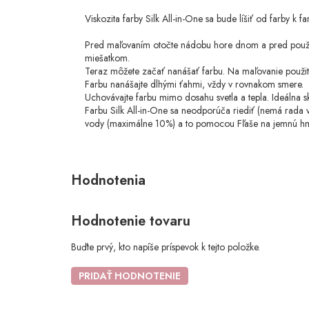
Viskozita farby Silk All-in-One sa bude líšiť od farby k 
Pred maľovaním otočte nádobu hore dnom a pred použití
miešatkom.
Teraz môžete začať nanášať farbu. Na maľovanie použite 
Farbu nanášajte dlhými ťahmi, vždy v rovnakom smere.
Uchovávajte farbu mimo dosahu svetla a tepla. Ideálna s
Farbu Silk All-in-One sa neodporúča riediť (nemá rada v
vody (maximálne 10%) a to pomocou Fľaše na jemnú hm
Hodnotenie tovaru
Buďte prvý, kto napíše príspevok k tejto položke.
PRIDAŤ HODNOTENIE