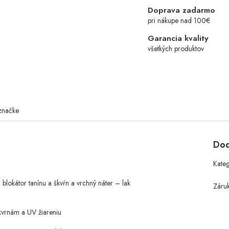
Doprava zadarmo
pri nákupe nad 100€
Garancia kvality
všetkých produktov
značke
Dod
Kate
lokátor tanínu a škvŕn a vrchný náter – lak
Záru
h
kvrnám a UV žiareniu