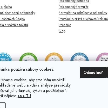
Reklamačný poriadok
a platba
Reklamačný formulár
né obchodné podmienky
Formulár na odstúpenie od zmluvy
 osobných údajov
Protokol o prijatí a vybavení rekla
ia a vrátenie tovaru
Predajňa
Blog
ránka používa súbory cookies.
Odmietnuť
užívame cookies, aby sme Vám umožnili
ehliadanie webu a vďaka analýze prevádzky
šovali jeho funkcie, výkon a použiteľnosť.
cií nájdete
>>> TU
.