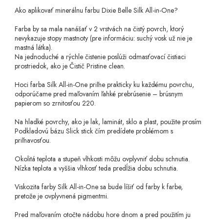
Ako aplikovať minerálnu farbu Dixie Belle Silk All-in-One?
Farba by sa mala nanášať v 2 vrstvách na čistý povrch, ktorý
nevykazuje stopy mastnoty (pre informáciu: suchý vosk už nie je
mastná látka).
Na jednoduché a rýchle čistenie poslúži odmasťovací čistiaci
prostriedok, ako je Čistič Pristine clean.
Hoci farba Silk All-in-One priľne prakticky ku každému povrchu,
odporúčame pred maľovaním ľahké prebrúsenie – brúsnym
papierom so zrnitosťou 220.
Na hladké povrchy, ako je lak, laminát, sklo a plast, použite prosím
Podkladovú bázu Slick stick čím predídete problémom s
priľnavosťou.
Okolitá teplota a stupeň vlhkosti môžu ovplyvniť dobu schnutia.
Nízka teplota a vyššia vlhkosť teda predĺžia dobu schnutia.
Viskozita farby Silk All-in-One sa bude líšiť od farby k farbe,
pretože je ovplyvnená pigmentmi.
Pred maľovaním otočte nádobu hore dnom a pred použitím ju