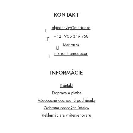
Z
á
p
KONTAKT
ä
t
objednavky
@
marion.sk
i
+421 905 349 758
e
Marion.sk
marion.homedecor
INFORMÁCIE
Kontakt
Doprava a platba
Všeobecné obchodné podmienky
Ochrana osobných údajov
Reklamácia a vrátenie tovaru