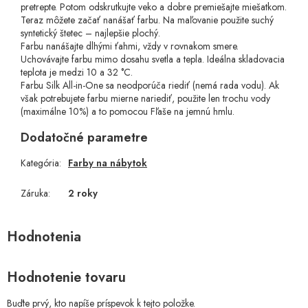
pretrepte. Potom odskrutkujte veko a dobre premiešajte miešatkom.
Teraz môžete začať nanášať farbu. Na maľovanie použite suchý
syntetický štetec – najlepšie plochý.
Farbu nanášajte dlhými ťahmi, vždy v rovnakom smere.
Uchovávajte farbu mimo dosahu svetla a tepla. Ideálna skladovacia
teplota je medzi 10 a 32 °C.
Farbu Silk All-in-One sa neodporúča riediť (nemá rada vodu). Ak
však potrebujete farbu mierne nariediť, použite len trochu vody
(maximálne 10%) a to pomocou Fľaše na jemnú hmlu.
Dodatočné parametre
Kategória
:
Farby na nábytok
Záruka
:
2 roky
Hodnotenie tovaru
Buďte prvý, kto napíše príspevok k tejto položke.