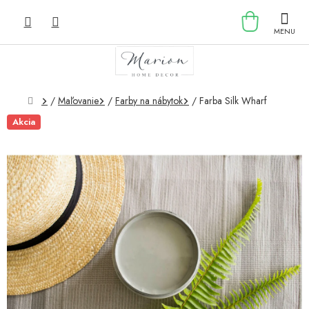
Prejsť
NÁKU
na
obsah
KOŠÍK
Domov
/
Maľovanie
/
Farby na nábytok
/
Farba Silk Wharf
Akcia