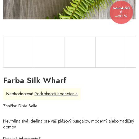
od 14,90
€
–20 %
Farba Silk Wharf
Priemerné
Neohodnotené
Podrobnosti hodnotenia
hodnotenie
produktu
Značka:
Dixie Belle
je
0,0
Neutrálna sivá ideálna pre váš plážový bungalov, moderný alebo tradičný
z
domov.
5
hviezdičiek.
Detailné informácie