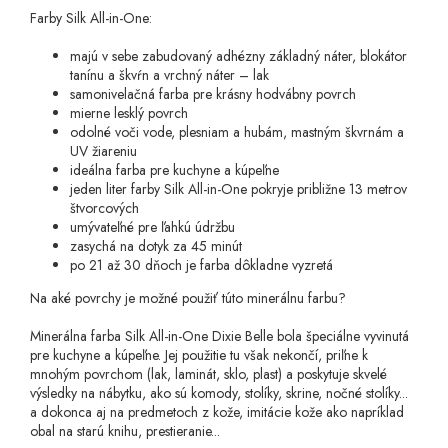
Farby Silk All-in-One:
majú v sebe zabudovaný adhézny základný náter, blokátor
tanínu a škvŕn a vrchný náter – lak
samonivelačná farba pre krásny hodvábny povrch
mierne lesklý povrch
odolné voči vode, plesniam a hubám, mastným škvrnám a
UV žiareniu
ideálna farba pre kuchyne a kúpeľne
jeden liter farby Silk All-in-One pokryje približne 13 metrov
štvorcových
umývateľné pre ľahkú údržbu
zasychá na dotyk za 45 minút
po 21 až 30 dňoch je farba dôkladne vyzretá
Na aké povrchy je možné použiť túto minerálnu farbu?
Minerálna farba Silk All-in-One Dixie Belle bola špeciálne vyvinutá
pre kuchyne a kúpeľne. Jej použitie tu však nekončí, priľne k
mnohým povrchom (lak, laminát, sklo, plast) a poskytuje skvelé
výsledky na nábytku, ako sú komody, stolíky, skrine, nočné stolíky...
a dokonca aj na predmetoch z kože, imitácie kože ako napríklad
obal na starú knihu, prestieranie...