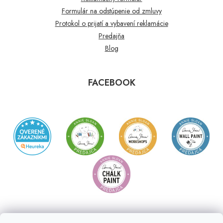
Formulár na odstúpenie od zmluvy
Protokol o prijatí a vybavení reklamácie
Predajňa
Blog
FACEBOOK