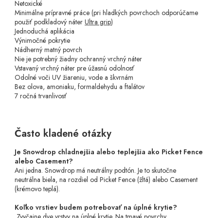
Netoxické
Minimálne prípravné práce
(pri hladkých povrchoch odporúčame
použiť podkladový náter
Ultra grip
)
Jednoduchá aplikácia
Výnimočné pokrytie
Nádherný matný povrch
Nie je potrebný žiadny ochranný vrchný náter
Vstavaný vrchný náter pre úžasnú odolnosť
Odolné voči UV žiareniu, vode a škvrnám
Bez olova, amoniaku, formaldehydu a ftalátov
7 ročná trvanlivosť
Často kladené otázky
Je Snowdrop chladnejšia alebo teplejšia ako Picket Fence
alebo Casement?
Ani jedna. Snowdrop má neutrálny podtón. Je to skutočne
neutrálna biela, na rozdiel od Picket Fence (žltá) alebo Casement
(krémovo teplá).
Koľko vrstiev budem potrebovať na úplné krytie?
Zvyčajne dve vrstvy na úplné krytie. Na tmavé povrchy