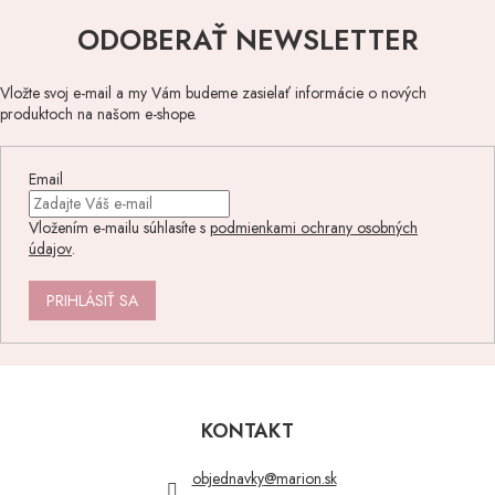
ODOBERAŤ NEWSLETTER
Vložte svoj e-mail a my Vám budeme zasielať informácie o nových
produktoch na našom e-shope.
Email
Vložením e-mailu súhlasíte s
podmienkami ochrany osobných
údajov
.
PRIHLÁSIŤ SA
Z
á
p
KONTAKT
ä
t
objednavky
@
marion.sk