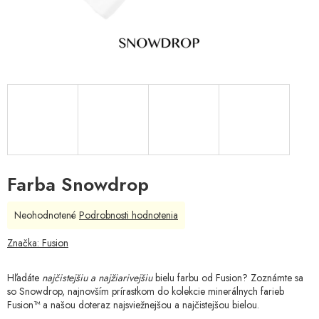
Farba Snowdrop
Priemerné
Neohodnotené
Podrobnosti hodnotenia
hodnotenie
produktu
Značka:
Fusion
je
0,0
Hľadáte
najčistejšiu a
najžiarivejšiu
bielu farbu od Fusion? Zoznámte sa
z
so Snowdrop, najnovším prírastkom do kolekcie minerálnych farieb
5
Fusion™ a našou doteraz najsviežnejšou a najčistejšou bielou.
hviezdičiek.