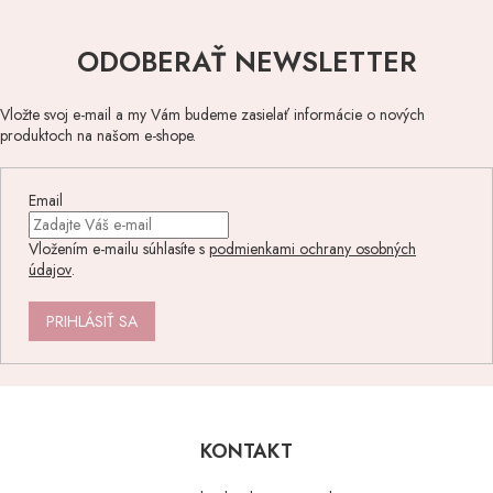
ODOBERAŤ NEWSLETTER
Vložte svoj e-mail a my Vám budeme zasielať informácie o nových
produktoch na našom e-shope.
Email
Vložením e-mailu súhlasíte s
podmienkami ochrany osobných
údajov
.
PRIHLÁSIŤ SA
Z
á
p
KONTAKT
ä