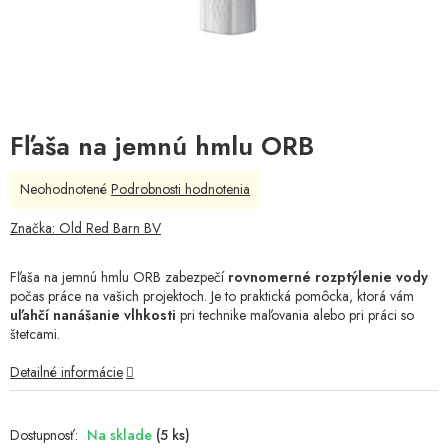
Fľaša na jemnú hmlu ORB
Priemerné
Neohodnotené
Podrobnosti hodnotenia
hodnotenie
produktu
Značka:
Old Red Barn BV
je
0,0
Fľaša na jemnú hmlu ORB zabezpečí
rovnomerné rozptýlenie vody
z
počas práce na vašich projektoch. Je to praktická pomôcka, ktorá vám
5
uľahčí nanášanie vlhkosti
pri technike maľovania alebo pri práci so
hviezdičiek.
štetcami.
Detailné informácie
Na sklade
(5 ks)