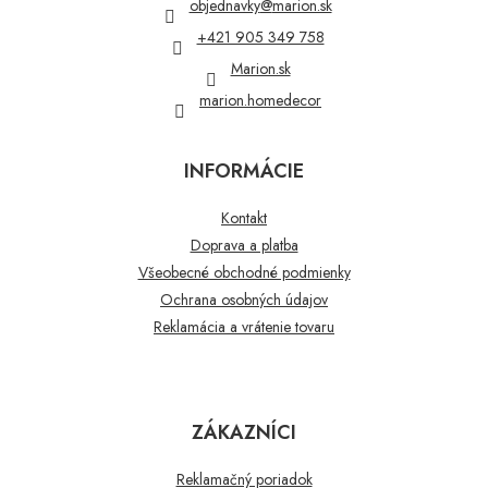
t
objednavky
@
marion.sk
i
+421 905 349 758
e
Marion.sk
marion.homedecor
INFORMÁCIE
Kontakt
Doprava a platba
Všeobecné obchodné podmienky
Ochrana osobných údajov
Reklamácia a vrátenie tovaru
ZÁKAZNÍCI
Reklamačný poriadok