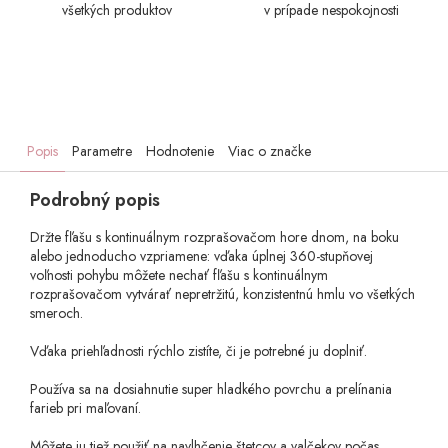
všetkých produktov
v prípade nespokojnosti
Popis
Parametre
Hodnotenie
Viac o značke
Podrobný popis
Držte fľašu s kontinuálnym rozprašovačom hore dnom, na boku
alebo jednoducho vzpriamene: vďaka úplnej 360-stupňovej
voľnosti pohybu môžete nechať fľašu s kontinuálnym
rozprašovačom vytvárať nepretržitú, konzistentnú hmlu vo všetkých
smeroch.
Vďaka priehľadnosti rýchlo zistíte, či je potrebné ju doplniť.
Používa sa na dosiahnutie super hladkého povrchu a prelínania
farieb pri maľovaní.
Môžete ju tiež použiť na navlhčenie štetcov a valčekov počas