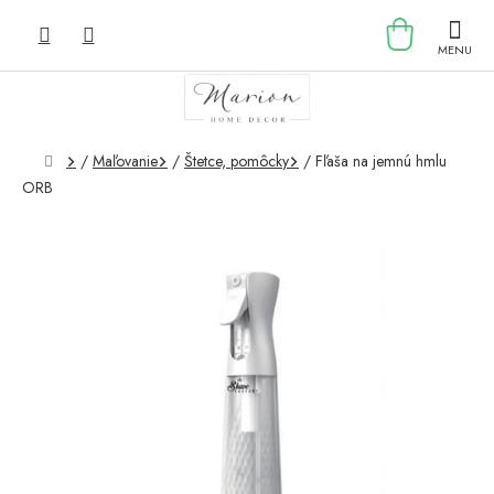
Prejsť
NÁKU
na
obsah
KOŠÍK
Domov
/
Maľovanie
/
Štetce, pomôcky
/
Fľaša na jemnú hmlu
ORB