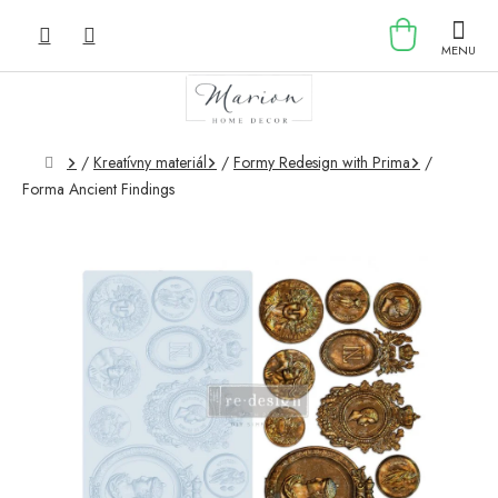
Prejsť
NÁKU
na
obsah
KOŠÍK
Domov
/
Kreatívny materiál
/
Formy Redesign with Prima
/
Forma Ancient Findings