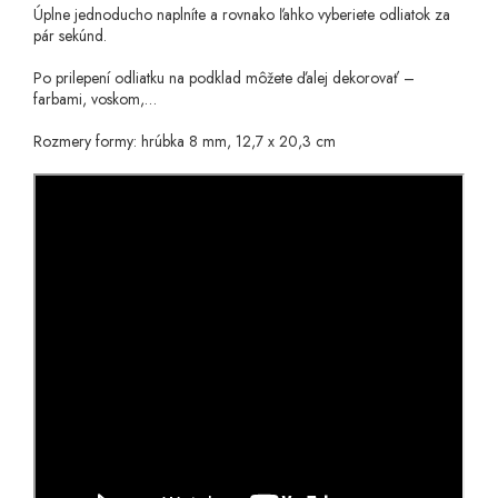
Úplne jednoducho naplníte a rovnako ľahko vyberiete odliatok za
pár sekúnd.
Po prilepení odliatku na podklad môžete ďalej dekorovať –
farbami, voskom,…
Rozmery formy: hrúbka 8 mm, 12,7 x 20,3 cm