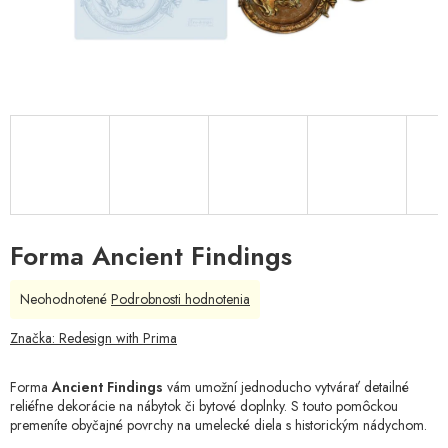
Forma Ancient Findings
Priemerné
Neohodnotené
Podrobnosti hodnotenia
hodnotenie
produktu
Značka:
Redesign with Prima
je
0,0
Forma
Ancient Findings
vám umožní jednoducho vytvárať detailné
z
reliéfne dekorácie na nábytok či bytové doplnky. S touto pomôckou
5
premeníte obyčajné povrchy na umelecké diela s historickým nádychom.
hviezdičiek.