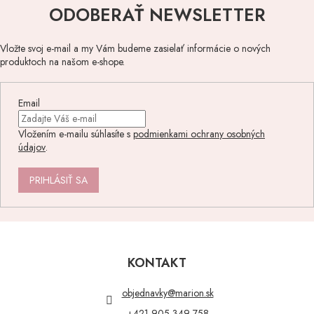
ODOBERAŤ NEWSLETTER
Vložte svoj e-mail a my Vám budeme zasielať informácie o nových
produktoch na našom e-shope.
Email
Vložením e-mailu súhlasíte s
podmienkami ochrany osobných
údajov
.
PRIHLÁSIŤ SA
Z
á
p
KONTAKT
ä
t
objednavky
@
marion.sk
i
+421 905 349 758