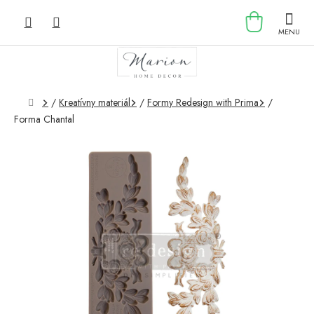
Prejsť
NÁKU
na
obsah
KOŠÍK
Domov
/
Kreatívny materiál
/
Formy Redesign with Prima
/
Forma Chantal