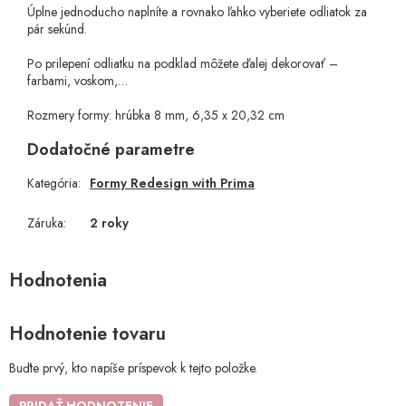
Úplne jednoducho naplníte a rovnako ľahko vyberiete odliatok za
pár sekúnd.
Po prilepení odliatku na podklad môžete ďalej dekorovať –
farbami, voskom,…
Rozmery formy: hrúbka 8 mm, 6,35 x 20,32 cm
Dodatočné parametre
Kategória
:
Formy Redesign with Prima
Záruka
:
2 roky
Hodnotenie tovaru
Buďte prvý, kto napíše príspevok k tejto položke.
PRIDAŤ HODNOTENIE