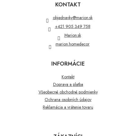
p
KONTAKT
ä
t
objednavky
@
marion.sk
i
+421 905 349 758
e
Marion.sk
marion.homedecor
INFORMÁCIE
Kontakt
Doprava a platba
Všeobecné obchodné podmienky
Ochrana osobných údajov
Reklamácia a vrátenie tovaru