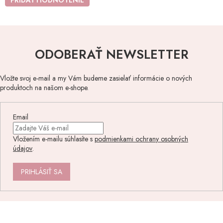
ODOBERAŤ NEWSLETTER
Vložte svoj e-mail a my Vám budeme zasielať informácie o nových
produktoch na našom e-shope.
Email
Vložením e-mailu súhlasíte s
podmienkami ochrany osobných
údajov
.
PRIHLÁSIŤ SA
Z
á