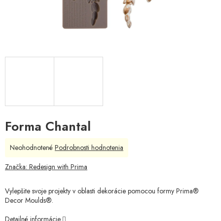
Forma Chantal
Priemerné
Neohodnotené
Podrobnosti hodnotenia
hodnotenie
produktu
Značka:
Redesign with Prima
je
0,0
Vylepšite svoje projekty v oblasti dekorácie pomocou formy Prima®
z
Decor Moulds®.
5
hviezdičiek.
Detailné informácie