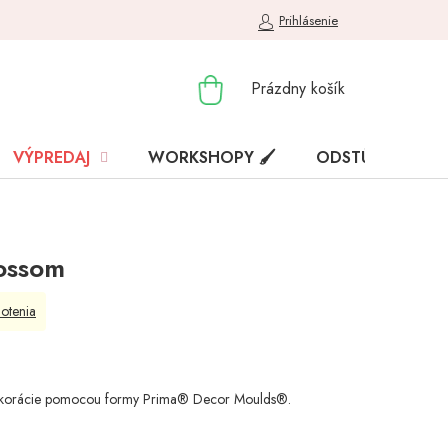
Prihlásenie
NÁKUPNÝ
Prázdny košík
KOŠÍK
VÝPREDAJ
WORKSHOPY 🖌️
ODSTÚPENIE OD
ossom
otenia
ti dekorácie pomocou formy Prima® Decor Moulds®.