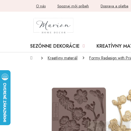
Prejsť
O nás
Spoznaj môj príbeh
Doprava a platba
na
obsah
SEZÓNNE DEKORÁCIE
KREATÍVNY MA
Domov
Kreatívny materiál
Formy Redesign with Pr