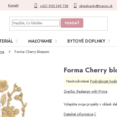
Kontakt
Blog
Moja objednávka
+421 905 349 758
objednavky@marion.sk
HĽADAŤ
TERIÁL
MAĽOVANIE
BYTOVÉ DOPLNKY
ima
Forma Cherry blossom
Forma Cherry bl
Priemerné
Neohodnotené
Podrobnosti hodn
hodnotenie
produktu
Značka:
Redesign with Prima
je
0,0
Vylepšite svoje projekty v oblas
z
5
Detailné informácie
hviezdičiek.