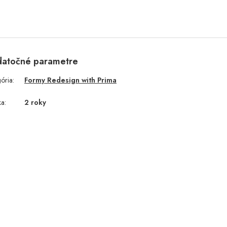
atočné parametre
gória
:
Formy Redesign with Prima
ka
:
2 roky