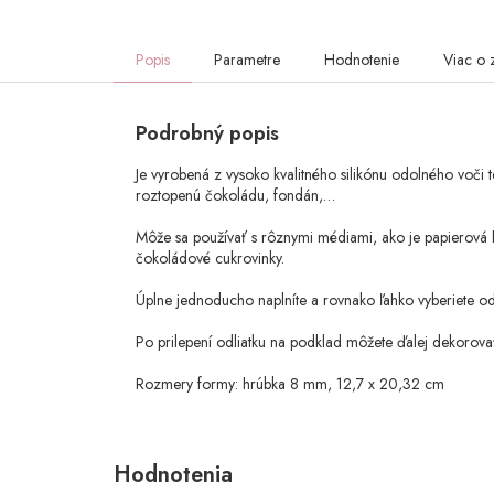
Popis
Parametre
Hodnotenie
Viac o 
Podrobný popis
Je vyrobená z vysoko kvalitného silikónu odolného voči 
roztopenú čokoládu, fondán,…
Môže sa používať s rôznymi médiami, ako je papierová hl
čokoládové cukrovinky.
Úplne jednoducho naplníte a rovnako ľahko vyberiete od
Po prilepení odliatku na podklad môžete ďalej dekorov
Rozmery formy: hrúbka 8 mm, 12,7 x 20,32 cm