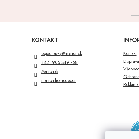
Z
á
p
KONTAKT
INFO
ä
t
objednavky
@
marion.sk
Kontakt
i
Doprava 
+421 905 349 758
e
Všeobec
Marion.sk
Ochrana
marion.homedecor
Reklamác