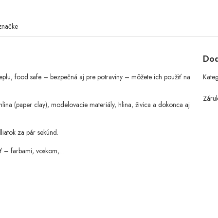
značke
Dod
teplu, food safe – bezpečná aj pre potraviny – môžete ich použiť na
Kate
Záru
ina (paper clay), modelovacie materiály, hlina, živica a dokonca aj
liatok za pár sekúnd.
ať – farbami, voskom,…