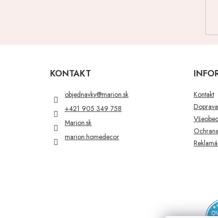
Z
á
p
KONTAKT
INFO
ä
t
objednavky
@
marion.sk
Kontakt
i
Doprava 
+421 905 349 758
e
Všeobec
Marion.sk
Ochrana
marion.homedecor
Reklamác