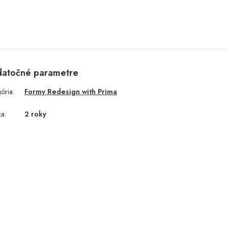
atočné parametre
gória
:
Formy Redesign with Prima
ka
:
2 roky