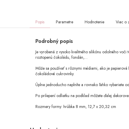
Popis
Parametre
Hodnotenie
Viac o 
Podrobný popis
Je vyrobená z vysoko kvalitného silikónu odolného voči 
roztopenú čokoládu, fondán,…
Môže sa používať s rôznymi médiami, ako je papierová hl
čokoládové cukrovinky.
Úplne jednoducho naplníte a rovnako ľahko vyberiete od
Po prilepení odliatku na podklad môžete ďalej dekorov
Rozmery formy: hrúbka 8 mm, 12,7 x 20,32 cm