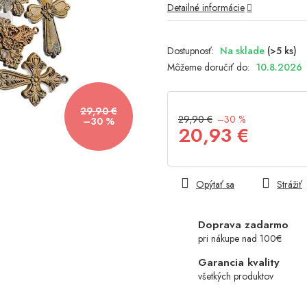
Detailné informácie
hviezdičiek.
Na sklade
(>5 ks)
Môžeme doručiť do:
10.8.2026
29,90 €
29,90 €
–30 %
–30 %
20,93 €
Jednotková
cena:
Opýtať sa
Strážiť
Doprava zadarmo
pri nákupe nad 100€
Garancia kvality
všetkých produktov