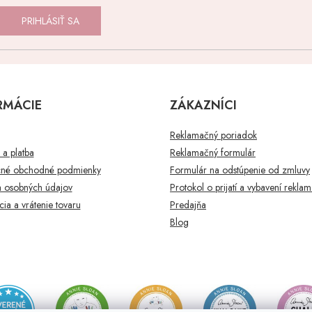
PRIHLÁSIŤ SA
RMÁCIE
ZÁKAZNÍCI
Reklamačný poriadok
a platba
Reklamačný formulár
né obchodné podmienky
Formulár na odstúpenie od zmluvy
 osobných údajov
Protokol o prijatí a vybavení rekla
ia a vrátenie tovaru
Predajňa
Blog