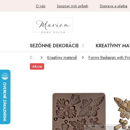
Prejsť
O nás
Spoznaj môj príbeh
Doprava a platba
na
obsah
SEZÓNNE DEKORÁCIE
KREATÍVNY MA
Domov
Kreatívny materiál
Formy Redesign with Pr
Akcia