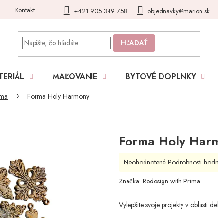
Kontakt
Blog
Moja objednávka
+421 905 349 758
objednavky@marion.sk
HĽADAŤ
TERIÁL
MAĽOVANIE
BYTOVÉ DOPLNKY
ima
Forma Holy Harmony
Forma Holy Har
Priemerné
Neohodnotené
Podrobnosti hodn
hodnotenie
produktu
Značka:
Redesign with Prima
je
0,0
Vylepšite svoje projekty v oblas
z
5