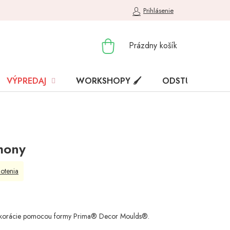
Prihlásenie
NÁKUPNÝ
Prázdny košík
KOŠÍK
VÝPREDAJ
WORKSHOPY 🖌️
ODSTÚPENIE OD
mony
otenia
ti dekorácie pomocou formy Prima® Decor Moulds®.