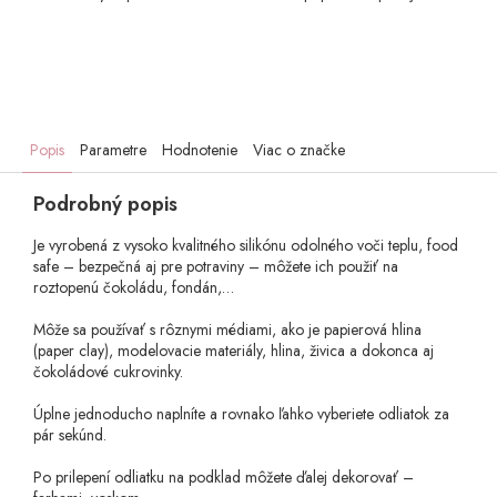
Popis
Parametre
Hodnotenie
Viac o značke
Podrobný popis
Je vyrobená z vysoko kvalitného silikónu odolného voči teplu, food
safe – bezpečná aj pre potraviny – môžete ich použiť na
roztopenú čokoládu, fondán,…
Môže sa používať s rôznymi médiami, ako je papierová hlina
(paper clay), modelovacie materiály, hlina, živica a dokonca aj
čokoládové cukrovinky.
Úplne jednoducho naplníte a rovnako ľahko vyberiete odliatok za
pár sekúnd.
Po prilepení odliatku na podklad môžete ďalej dekorovať –