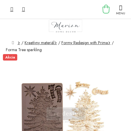
Prejsť
NÁKU
na
obsah
KOŠÍK
Domov
/
Kreatívny materiál
/
Formy Redesign with Prima
/
Forma Tree sparkling
Akcia