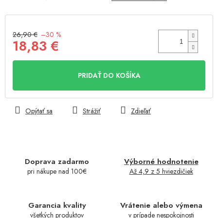
26,90 €
–30 %
18,83 €
Jednotková
cena:
PRIDAŤ DO KOŠÍKA
Opýtať sa
Strážiť
Zdieľať
Doprava zadarmo
Výborné hodnotenie
pri nákupe nad 100€
Až 4,9 z 5 hviezdičiek
Garancia kvality
Vrátenie alebo výmena
všetkých produktov
v prípade nespokojnosti