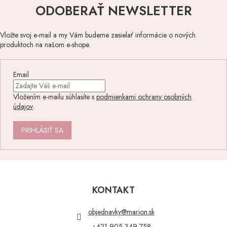
ODOBERAŤ NEWSLETTER
Vložte svoj e-mail a my Vám budeme zasielať informácie o nových
produktoch na našom e-shope.
Email
Vložením e-mailu súhlasíte s
podmienkami ochrany osobných
údajov
.
PRIHLÁSIŤ SA
Z
á
p
KONTAKT
ä
t
objednavky
@
marion.sk
i
+421 905 349 758