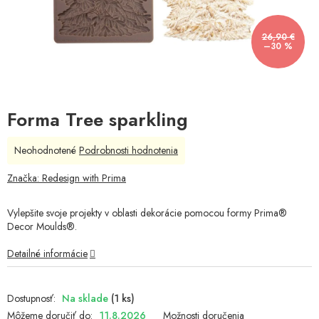
26,90 €
–30 %
Forma Tree sparkling
Priemerné
Neohodnotené
Podrobnosti hodnotenia
hodnotenie
produktu
Značka:
Redesign with Prima
je
0,0
Vylepšite svoje projekty v oblasti dekorácie pomocou formy Prima®
z
Decor Moulds®.
5
hviezdičiek.
Detailné informácie
Na sklade
(1 ks)
Môžeme doručiť do:
11.8.2026
Možnosti doručenia