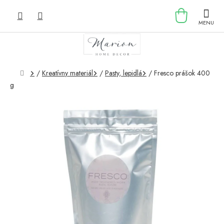
Prejsť
NÁKU
na
obsah
KOŠÍK
Domov
/
Kreatívny materiál
/
Pasty, lepidlá
/
Fresco prášok 400
g