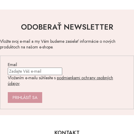
ODOBERAŤ NEWSLETTER
Vložte svoj e-mail a my Vám budeme zasielať informácie o nových
produktoch na našom e-shope.
Email
Vložením e-mailu súhlasíte s
podmienkami ochrany osobných
údajov
.
PRIHLÁSIŤ SA
Z
á
p
KONTAKT