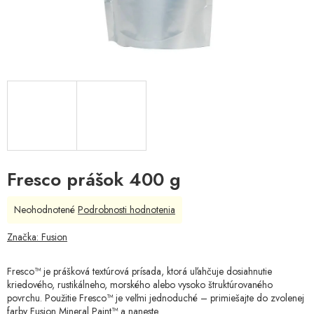
Fresco prášok 400 g
Priemerné
Neohodnotené
Podrobnosti hodnotenia
hodnotenie
produktu
Značka:
Fusion
je
0,0
Fresco™ je prášková textúrová prísada, ktorá uľahčuje dosiahnutie
z
kriedového, rustikálneho, morského alebo vysoko štruktúrovaného
5
povrchu. Použitie Fresco™ je veľmi jednoduché – primiešajte do zvolenej
hviezdičiek.
farby Fusion Mineral Paint™ a naneste.