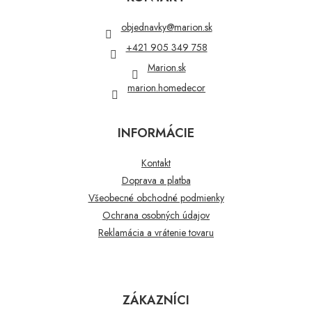
ä
t
objednavky
@
marion.sk
i
+421 905 349 758
e
Marion.sk
marion.homedecor
INFORMÁCIE
Kontakt
Doprava a platba
Všeobecné obchodné podmienky
Ochrana osobných údajov
Reklamácia a vrátenie tovaru
ZÁKAZNÍCI