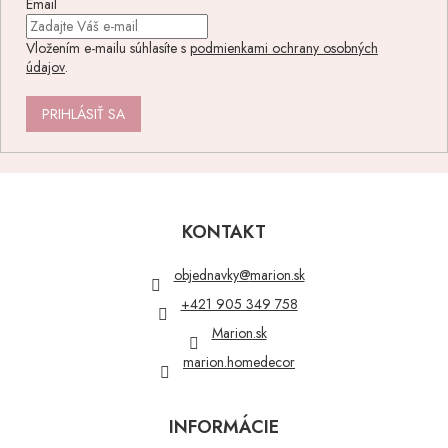
Email
Vložením e-mailu súhlasíte s
podmienkami ochrany osobných
údajov
.
PRIHLÁSIŤ SA
Z
á
p
KONTAKT
ä
t
objednavky
@
marion.sk
i
+421 905 349 758
e
Marion.sk
marion.homedecor
INFORMÁCIE