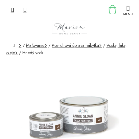
Prejsť
NÁKU
na
obsah
KOŠÍK
Domov
/
Maľovanie
/
Povrchová úprava nábytku
/
Vosky, laky,
oleje
/
Hnedý vosk