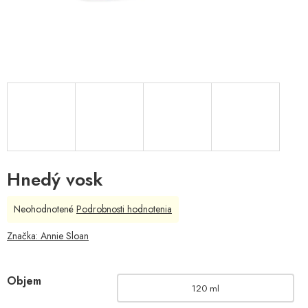
Hnedý vosk
Priemerné
Neohodnotené
Podrobnosti hodnotenia
hodnotenie
produktu
Značka:
Annie Sloan
je
0,0
z
Objem
5
120 ml
hviezdičiek.