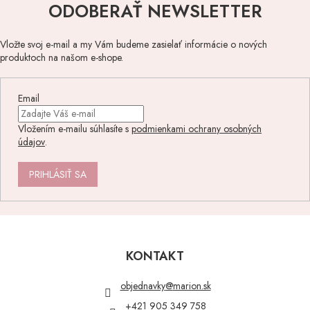
ODOBERAŤ NEWSLETTER
Vložte svoj e-mail a my Vám budeme zasielať informácie o nových
produktoch na našom e-shope.
Email
Vložením e-mailu súhlasíte s
podmienkami ochrany osobných
údajov
.
PRIHLÁSIŤ SA
Z
á
p
KONTAKT
ä
t
objednavky
@
marion.sk
i
+421 905 349 758