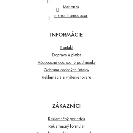
e
Marion.sk
marion.homedecor
INFORMÁCIE
Kontakt
Doprava a platba
Všeobecné obchodné podmienky
Ochrana osobných údajov
Reklamácia a vrátenie tovaru
ZÁKAZNÍCI
Reklamačný poriadok
Reklamačný formulár