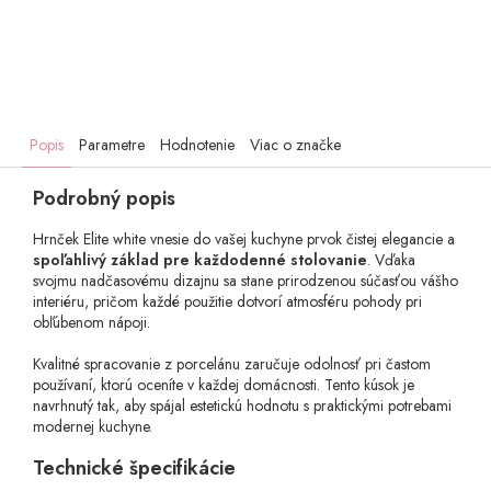
Popis
Parametre
Hodnotenie
Viac o značke
Podrobný popis
Hrnček Elite white vnesie do vašej kuchyne prvok čistej elegancie a
spoľahlivý základ pre každodenné stolovanie
. Vďaka
svojmu nadčasovému dizajnu sa stane prirodzenou súčasťou vášho
interiéru, pričom každé použitie dotvorí atmosféru pohody pri
obľúbenom nápoji.
Kvalitné spracovanie z porcelánu zaručuje odolnosť pri častom
používaní, ktorú oceníte v každej domácnosti. Tento kúsok je
navrhnutý tak, aby spájal estetickú hodnotu s praktickými potrebami
modernej kuchyne.
Technické špecifikácie