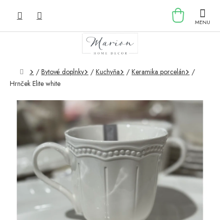
Prejsť
NÁKU
na
obsah
KOŠÍK
Domov
/
Bytové doplnky
/
Kuchyňa
/
Keramika porcelán
/
Hrnček Elite white