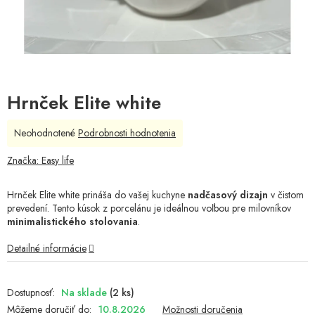
Hrnček Elite white
Priemerné
Neohodnotené
Podrobnosti hodnotenia
hodnotenie
produktu
Značka:
Easy life
je
0,0
Hrnček Elite white prináša do vašej kuchyne
nadčasový dizajn
v čistom
z
prevedení. Tento kúsok z porcelánu je ideálnou voľbou pre milovníkov
5
minimalistického stolovania
.
hviezdičiek.
Detailné informácie
Na sklade
(2 ks)
Môžeme doručiť do:
10.8.2026
Možnosti doručenia