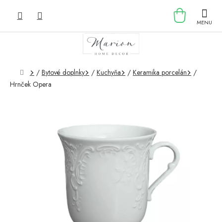
Prejsť
NÁKU
na
obsah
KOŠÍK
Domov
/
Bytové doplnky
/
Kuchyňa
/
Keramika porcelán
/
Hrnček Opera