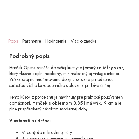
Popis
Parametre
Hodnotenie
Viac o značke
Podrobný popis
Hrnček Opera prináša do vašej kuchyne
jemný reliéfny vzor
,
ktorý vkusne doplní moderný, minimalistický aj vintage interiér.
Vďaka svojmu nadčasovému dizajnu sa stane prirodzenou
súčasťou vášho každodenného stolovania pri káve či čaji.
Tento kúsok z porcelánu je navrhnutý pre praktické používanie v
domácnosti.
Hrnček s objemom 0,35 l
má výšku 9 cm a je
plne prispôsobený nárokom modernej doby.
Vlastnosti a údržba:
Vhodný do mikrovlnnej rúry
Bezpečný pre umývanie v umývačke riadu