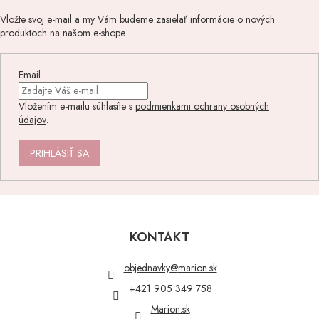
Vložte svoj e-mail a my Vám budeme zasielať informácie o nových
produktoch na našom e-shope.
Email
Vložením e-mailu súhlasíte s
podmienkami ochrany osobných
údajov
.
PRIHLÁSIŤ SA
Z
á
p
KONTAKT
ä
t
objednavky
@
marion.sk
i
+421 905 349 758
e
Marion.sk