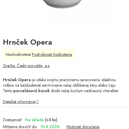
Hrnček Opera
Priemerné
Neohodnotené
Podrobnosti hodnotenia
hodnotenie
produktu
Značka:
Český porcelán, a.s.
je
0,0
Hrnček Opera
je vďaka svojmu precíznemu spracovaniu ideálnou
z
voľbou na každodenné servírovanie vašej obľúbenej kávy alebo čaju.
5
Tento
porcelánový kúsok
dodá vašej kuchyni nadčasový charakter.
hviezdičiek.
Detailné informácie
Na sklade
(>5 ks)
Môžeme doručiť do:
10.8.2026
Možnosti doručenia