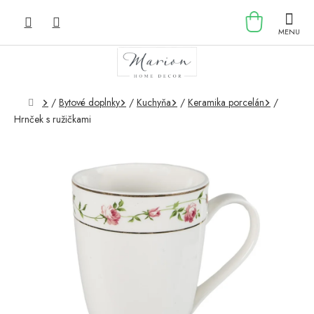
Prejsť
NÁKU
na
obsah
KOŠÍK
Domov
/
Bytové doplnky
/
Kuchyňa
/
Keramika porcelán
/
Hrnček s ružičkami