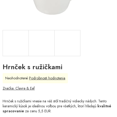
Hrnček s ružičkami
Priemerné
Neohodnotené
Podrobnosti hodnotenia
hodnotenie
produktu
Značka:
Clayre & Eef
je
0,0
Hrnček s ružičkami vnesie na váš stôl tradičný vidiecky nádych. Tento
z
keramický kúsok je ideálnou voľbou pre všetkých, ktorí hľadajú
kvalitné
5
spracovanie
za cenu 5,5 EUR.
hviezdičiek.