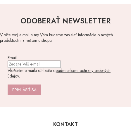
ODOBERAŤ NEWSLETTER
Vložte svoj e-mail a my Vám budeme zasielať informácie o nových
produktoch na našom e-shope.
Email
Vložením e-mailu súhlasíte s
podmienkami ochrany osobných
údajov
.
PRIHLÁSIŤ SA
Z
á
p
KONTAKT
ä