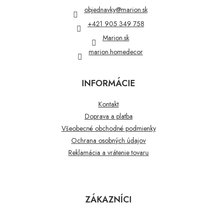
t
objednavky
@
marion.sk
i
+421 905 349 758
e
Marion.sk
marion.homedecor
INFORMÁCIE
Kontakt
Doprava a platba
Všeobecné obchodné podmienky
Ochrana osobných údajov
Reklamácia a vrátenie tovaru
ZÁKAZNÍCI