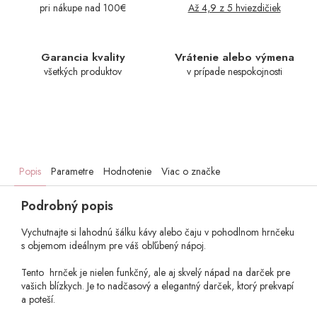
pri nákupe nad 100€
Až 4,9 z 5 hviezdičiek
Garancia kvality
Vrátenie alebo výmena
všetkých produktov
v prípade nespokojnosti
Popis
Parametre
Hodnotenie
Viac o značke
Podrobný popis
Vychutnajte si lahodnú šálku kávy alebo čaju v pohodlnom hrnčeku
s objemom ideálnym pre váš obľúbený nápoj.
Tento hrnček je nielen funkčný, ale aj skvelý nápad na darček pre
vašich blízkych. Je to nadčasový a elegantný darček, ktorý prekvapí
a poteší.