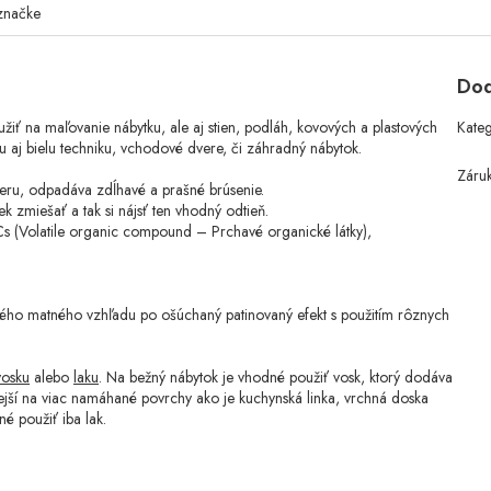
značke
Dod
oužiť na maľovanie nábytku, ale aj stien, podláh, kovových a plastových
Kate
u aj bielu techniku, vchodové dvere, či záhradný nábytok.
Záru
eru, odpadáva zdĺhavé a prašné brúsenie.
k zmiešať a tak si nájsť ten vhodný odtieň.
s (Volatile organic compound – Prchavé organické látky),
ého matného vzhľadu po ošúchaný patinovaný efekt s použitím rôznych
vosku
alebo
laku
. Na bežný nábytok je vhodné použiť vosk, ktorý dodáva
nejší na viac namáhané povrchy ako je kuchynská linka, vrchná doska
é použiť iba lak.