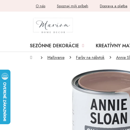
Prejsť
O nás
Spoznaj môj príbeh
Doprava a platba
na
obsah
SEZÓNNE DEKORÁCIE
KREATÍVNY MA
Domov
Maľovanie
Farby na nábytok
Annie S