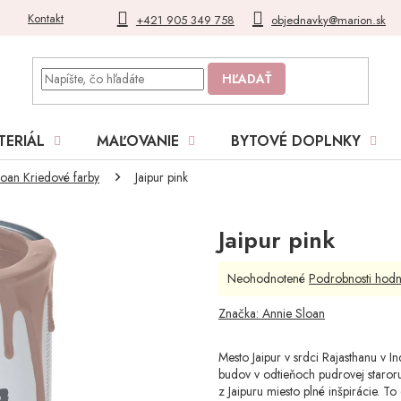
Kontakt
Blog
Moja objednávka
+421 905 349 758
objednavky@marion.sk
HĽADAŤ
TERIÁL
MAĽOVANIE
BYTOVÉ DOPLNKY
loan Kriedové farby
Jaipur pink
Jaipur pink
Priemerné
Neohodnotené
Podrobnosti hodn
hodnotenie
produktu
Značka:
Annie Sloan
je
0,0
Mesto Jaipur v srdci Rajasthanu v 
z
budov v odtieňoch pudrovej staroruž
5
z Jaipuru miesto plné inšpirácie. To
hviezdičiek.