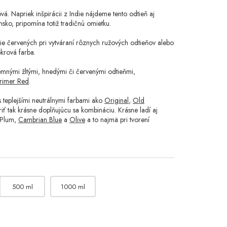
á. Napriek inšpirácii z Indie nájdeme tento odtieň aj
nsko, pripomína totiž tradičnú omietku.
nie červených pri vytváraní rôznych ružových odtieňov alebo
krová farba.
 jemnými žltými, hnedými či červenými odtieňmi,
rimer Red
.
 teplejšími neutrálnymi farbami ako
Original
,
Old
riť tak krásne doplňujúcu sa kombináciu. Krásne ladí aj
 Plum,
Cambrian Blue
a
Olive
a to najmä pri tvorení
500 ml
1000 ml