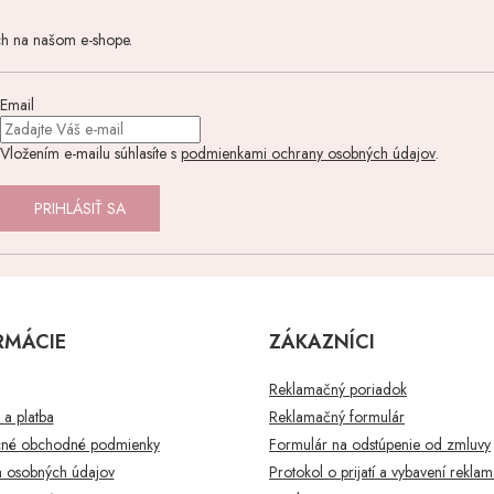
ch na našom e-shope.
Email
Vložením e-mailu súhlasíte s
podmienkami ochrany osobných údajov
.
PRIHLÁSIŤ SA
RMÁCIE
ZÁKAZNÍCI
Reklamačný poriadok
a platba
Reklamačný formulár
né obchodné podmienky
Formulár na odstúpenie od zmluvy
 osobných údajov
Protokol o prijatí a vybavení rekla