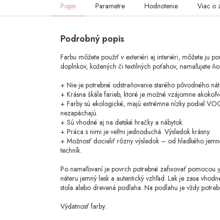
Popis
Parametre
Hodnotenie
Viac o 
Podrobný popis
Farbu môžete použiť v exteriéri aj interiéri, môžete ju p
doplnkov, kožených či textilných poťahov, namaľujete ňo
+ Nie je potrebné odstraňovanie starého pôvodného nát
+ Krásna škála farieb, ktoré je možné vzájomne akokoľve
+ Farby sú ekologické, majú extrémne nízky podiel VOC
nezapáchajú.
+ Sú vhodné aj na detské hračky a nábytok.
+ Práca s nimi je veľmi jednoduchá. Výsledok krásny.
+ Možnosť docieliť rôzny výsledok – od hladkého jemn
techník.
Po namaľovaní je povrch potrebné zafixovať pomocou
náteru jemný lesk a autentický vzhľad. Lak je zasa vhod
stola alebo drevená podlaha. Na podlahu je vždy potrebn
Výdatnosť farby: