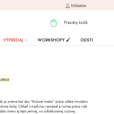
Prihlásenie
NÁKUPNÝ
Prázdny košík
KOŠÍK
VÝPREDAJ
WORKSHOPY 🖌️
ODSTÚPENIE OD
otenia
Indii je známe tiež ako "Ružové mesto" práve vďaka množstvu
ovej farby. Oblasť s tradíciou remesiel a ručnej práce robí
 dalo meno aj tejto jemnej, no sofistikovanej ružovej.