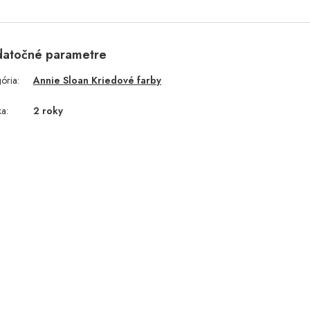
atočné parametre
gória
:
Annie Sloan Kriedové farby
ka
:
2 roky