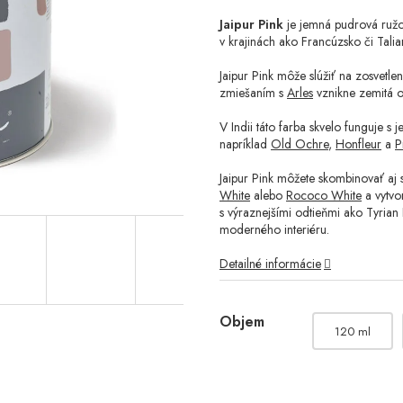
Jaipur Pink
je jemná pudrová ružov
v krajinách ako Francúzsko či Talia
Jaipur Pink môže slúžiť na zosvetle
zmiešaním s
Arles
vznikne zemitá o
V Indii táto farba skvelo funguje s
napríklad
Old Ochre
,
Honfleur
a
P
Jaipur Pink môžete skombinovať aj s
White
alebo
Rococo White
a vytvo
s výraznejšími odtieňmi ako
Tyrian
moderného interiéru.
Detailné informácie
Objem
120 ml