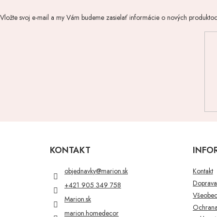
Vložte svoj e-mail a my Vám budeme zasielať informácie o nových produkto
Z
á
p
KONTAKT
INFO
ä
t
objednavky
@
marion.sk
Kontakt
i
Doprava 
+421 905 349 758
e
Všeobec
Marion.sk
Ochrana
marion.homedecor