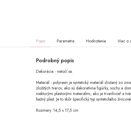
Popis
Parametre
Hodnotenie
Viac o 
Podrobný popis
Dekorácia - netočí sa.
Materiál - polyresin je syntetický materiál zložený zo zme
zložitých tvarov, ako sú dekoratívne figúrky, sochy a do
niektorými plastovými materiálmi, ako je trvanlivosť a tvá
bežný plast. Je to skôr špecifický typ syntetického živic
Rozmery: 14,5 x 17,5 cm