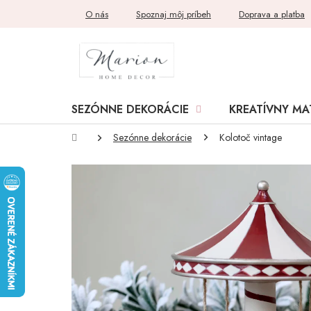
Prejsť
O nás
Spoznaj môj príbeh
Doprava a platba
na
obsah
SEZÓNNE DEKORÁCIE
KREATÍVNY MA
Domov
Sezónne dekorácie
Kolotoč vintage