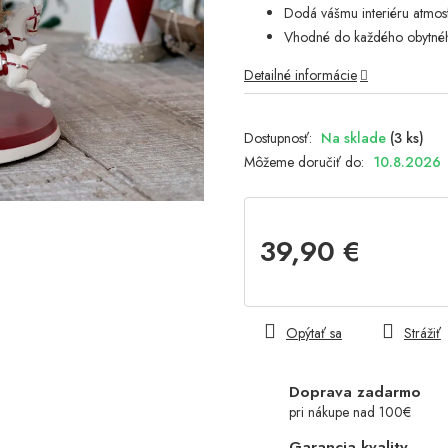
Dodá vášmu interiéru atmo
Vhodné do každého obytnéh
Detailné informácie
Na sklade
(3 ks)
Môžeme doručiť do:
10.8.2026
39,90 €
Jednotková
cena:
Opýtať sa
Strážiť
Doprava zadarmo
pri nákupe nad 100€
Garancia kvality