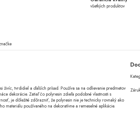
všetkých produktov
značke
Dod
Kate
si živíc, tvrdidiel a ďalších prísad. Používa sa na odlievanie predmetov
Záru
máce dekorácie. Zatiaľ čo polyresin zdieľa podobné vlastnosti s
rnosť, je dôležité zdôrazniť, že polyresin nie je technicky rovnaký ako
ového materiálu používaného na dekoratívne a remeselné aplikácie.