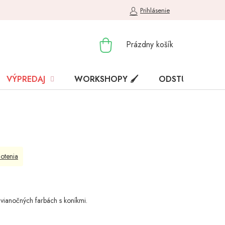
Prihlásenie
NÁKUPNÝ
Prázdny košík
KOŠÍK
VÝPREDAJ
WORKSHOPY 🖌️
ODSTÚPENIE OD
otenia
 vianočných farbách s koníkmi.