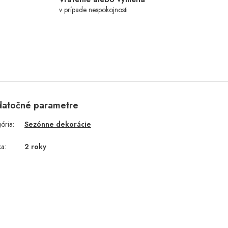
v prípade nespokojnosti
atočné parametre
gória
:
Sezónne dekorácie
ka
:
2 roky