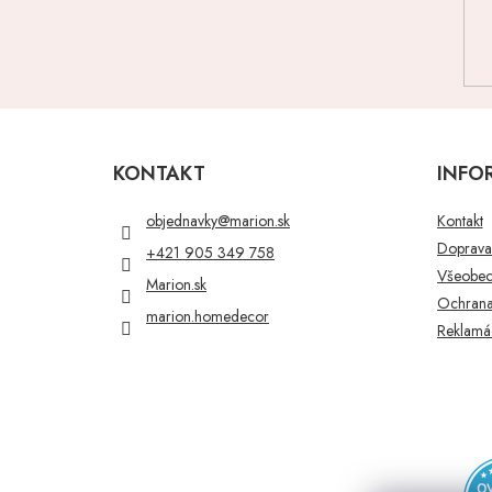
Z
á
p
KONTAKT
INFO
ä
t
objednavky
@
marion.sk
Kontakt
i
Doprava 
+421 905 349 758
e
Všeobec
Marion.sk
Ochrana
marion.homedecor
Reklamác