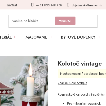
Kontakt
Blog
Moja objednávka
+421 905 349 758
objednavky@marion.sk
HĽADAŤ
TERIÁL
MAĽOVANIE
BYTOVÉ DOPLNKY
Kolotoč vintage
Priemerné
Neohodnotené
Podrobnosti hodn
hodnotenie
produktu
Značka:
Chic Antique
je
0,0
Rozprávkový carousel v tradičných
z
5
Pre milovníka rozprávok
hviezdičiek.