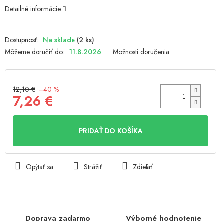
hviezdičiek.
Detailné informácie
Na sklade
(2 ks)
Môžeme doručiť do:
11.8.2026
Možnosti doručenia
12,10 €
–40 %
7,26 €
Jednotková
cena:
PRIDAŤ DO KOŠÍKA
Opýtať sa
Strážiť
Zdieľať
Doprava zadarmo
Výborné hodnotenie