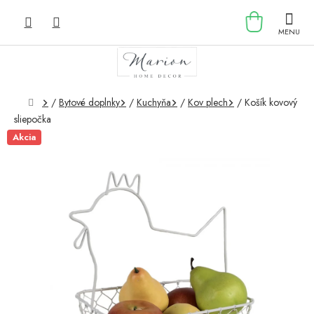
Prejsť
NÁKU
na
obsah
KOŠÍK
Domov
/
Bytové doplnky
/
Kuchyňa
/
Kov plech
/
Košík kovový
sliepočka
Akcia