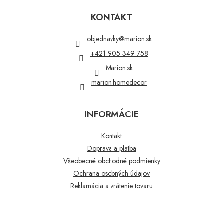
á
p
KONTAKT
ä
t
objednavky
@
marion.sk
i
+421 905 349 758
e
Marion.sk
marion.homedecor
INFORMÁCIE
Kontakt
Doprava a platba
Všeobecné obchodné podmienky
Ochrana osobných údajov
Reklamácia a vrátenie tovaru