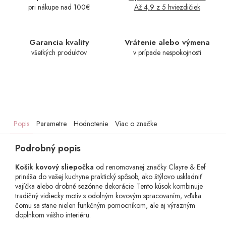
pri nákupe nad 100€
Až 4,9 z 5 hviezdičiek
Garancia kvality
Vrátenie alebo výmena
všetkých produktov
v prípade nespokojnosti
Popis
Parametre
Hodnotenie
Viac o značke
Podrobný popis
Košík kovový sliepočka
od renomovanej značky Clayre & Eef
prináša do vašej kuchyne praktický spôsob, ako štýlovo uskladniť
vajíčka alebo drobné sezónne dekorácie. Tento kúsok kombinuje
tradičný vidiecky motív s odolným kovovým spracovaním, vďaka
čomu sa stane nielen funkčným pomocníkom, ale aj výrazným
doplnkom vášho interiéru.