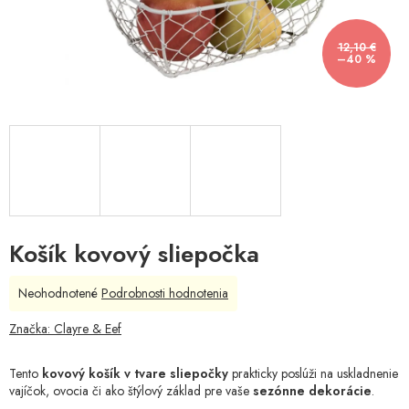
12,10 €
–40 %
Košík kovový sliepočka
Priemerné
Neohodnotené
Podrobnosti hodnotenia
hodnotenie
produktu
Značka:
Clayre & Eef
je
0,0
Tento
kovový košík v tvare sliepočky
prakticky poslúži na uskladnenie
z
vajíčok, ovocia či ako štýlový základ pre vaše
sezónne dekorácie
.
5