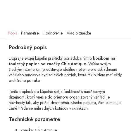
Popis
Parametre
Hodnotenie
Viac o značke
Podrobný popis
Doprajte svojej kúpeľni praktický poriadok s týmto
košíkom na
toaletný papier od značky Chic Antique
. Vďaka svojim
štedrým rozmerom predstavuje ideálne riešenie pre uskladnenie
väčšieho množstva hygienických potrieb, ktoré tak budete mať vždy
prehľadne po ruke.
Tento doplnok do kúpeľne spája funkčnosť s nadčasovým
dizajnom, ktorý vnesie do priestoru organizovaný vzhľad. Je
navrhnutý tak, aby poňal dostatočnú zásobu papiera, čím eliminuje
časté hľadanie náhradných kotúčov v skrinkách.
Technické parametre
Značka: Chic Antique