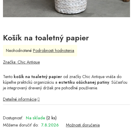
Košík na toaletný papier
Priemerné
Neohodnotené
Podrobnosti hodnotenia
hodnotenie
produktu
Značka:
Chic Antique
je
0,0
Tento
košík na toaletný papier
od značky Chic Antique vnáša do
z
kúpeľne praktickú organizáciu a
estetiku ošúchanej patiny
. Súčasťou
5
je integrovaný drevený držiak pre pohodlné používanie.
hviezdičiek.
Detailné informácie
Na sklade
(2 ks)
Môžeme doručiť do:
7.8.2026
Možnosti doručenia