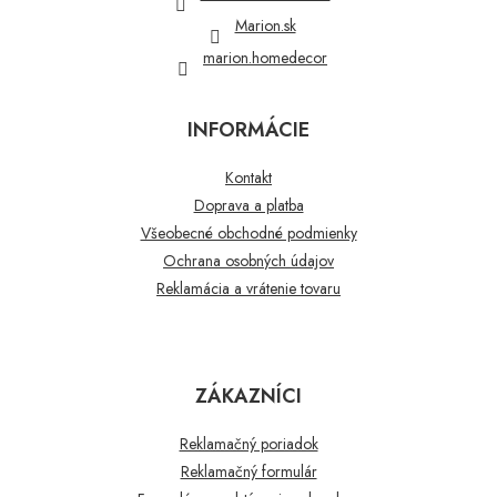
e
Marion.sk
marion.homedecor
INFORMÁCIE
Kontakt
Doprava a platba
Všeobecné obchodné podmienky
Ochrana osobných údajov
Reklamácia a vrátenie tovaru
ZÁKAZNÍCI
Reklamačný poriadok
Reklamačný formulár