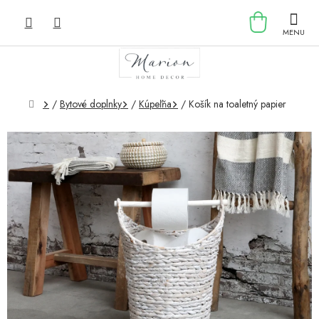
Prejsť
NÁKU
na
obsah
KOŠÍK
Domov
/
Bytové doplnky
/
Kúpeľňa
/
Košík na toaletný papier