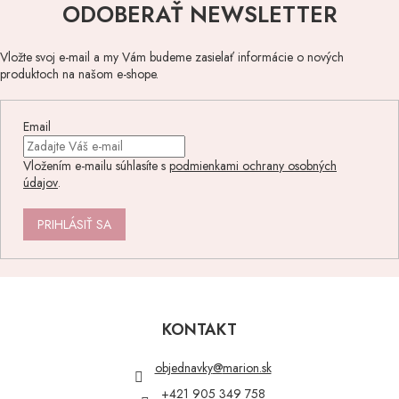
ODOBERAŤ NEWSLETTER
Vložte svoj e-mail a my Vám budeme zasielať informácie o nových
produktoch na našom e-shope.
Email
Vložením e-mailu súhlasíte s
podmienkami ochrany osobných
údajov
.
PRIHLÁSIŤ SA
Z
á
p
KONTAKT
ä
t
objednavky
@
marion.sk
i
+421 905 349 758