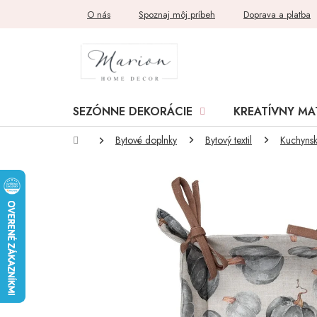
Prejsť
O nás
Spoznaj môj príbeh
Doprava a platba
na
obsah
SEZÓNNE DEKORÁCIE
KREATÍVNY MA
Domov
Bytové doplnky
Bytový textil
Kuchynské