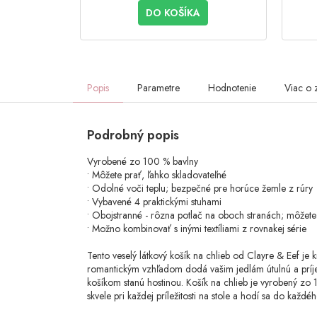
DO KOŠÍKA
Popis
Parametre
Hodnotenie
Viac o 
Podrobný popis
Vyrobené zo 100 % bavlny
• Môžete prať, ľahko skladovateľné
• Odolné voči teplu; bezpečné pre horúce žemle z rúry
• Vybavené 4 praktickými stuhami
• Obojstranné - rôzna potlač na oboch stranách; môžete
• Možno kombinovať s inými textíliami z rovnakej série
Tento veselý látkový košík na chlieb od Clayre & Eef je k
romantickým vzhľadom dodá vašim jedlám útulnú a príjem
košíkom stanú hostinou. Košík na chlieb je vyrobený zo 
skvele pri každej príležitosti na stole a hodí sa do každéh