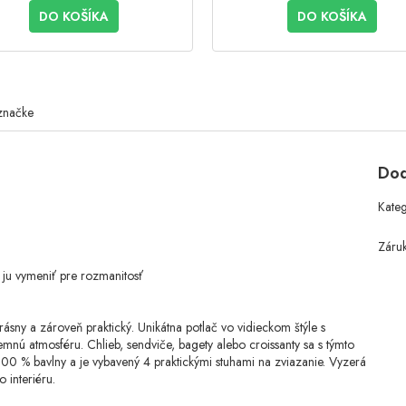
DO KOŠÍKA
DO KOŠÍKA
značke
Dod
Kate
Záru
 ju vymeniť pre rozmanitosť
rásny a zároveň praktický. Unikátna potlač vo vidieckom štýle s
nú atmosféru. Chlieb, sendviče, bagety alebo croissanty sa s týmto
100 % bavlny a je vybavený 4 praktickými stuhami na zviazanie. Vyzerá
o interiéru.