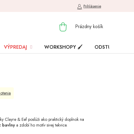
Prihlásenie
NÁKUPNÝ
Prázdny košík
KOŠÍK
VÝPREDAJ
WORKSHOPY 🖌️
ODSTÚPENIE OD
otenia
y Clayre & Eef poslúži ako praktický doplnok na
 z
bavlny
a zdobí ho motív sivej tekvice.