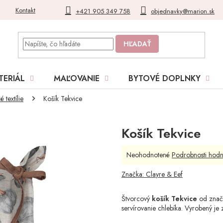
Kontakt
Blog
Moja objednávka
+421 905 349 758
objednavky@marion.sk
HĽADAŤ
TERIÁL
MAĽOVANIE
BYTOVÉ DOPLNKY
 textílie
Košík Tekvice
Košík Tekvice
Priemerné
Neohodnotené
Podrobnosti hodn
hodnotenie
produktu
Značka:
Clayre & Eef
je
0,0
Štvorcový
košík Tekvice
od značk
z
servírovanie chlebíka. Vyrobený je
5
hviezdičiek.