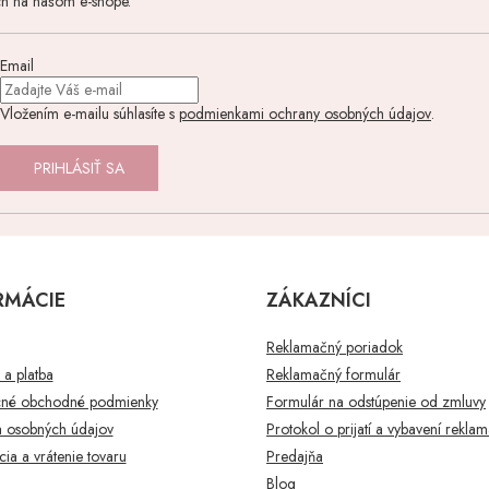
ch na našom e-shope.
Email
Vložením e-mailu súhlasíte s
podmienkami ochrany osobných údajov
.
PRIHLÁSIŤ SA
RMÁCIE
ZÁKAZNÍCI
Reklamačný poriadok
a platba
Reklamačný formulár
né obchodné podmienky
Formulár na odstúpenie od zmluvy
 osobných údajov
Protokol o prijatí a vybavení rekla
ia a vrátenie tovaru
Predajňa
Blog