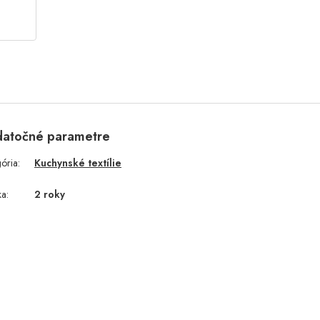
atočné parametre
gória
:
Kuchynské textílie
ka
:
2 roky