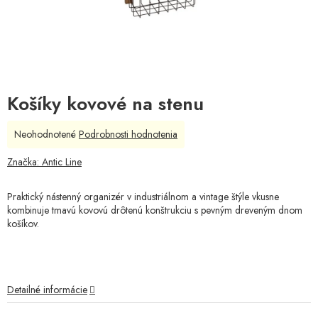
Košíky kovové na stenu
Priemerné
Neohodnotené
Podrobnosti hodnotenia
hodnotenie
produktu
Značka:
Antic Line
je
0,0
Praktický nástenný organizér v industriálnom a vintage štýle vkusne
z
kombinuje tmavú kovovú drôtenú konštrukciu s pevným dreveným dnom
5
košíkov.
hviezdičiek.
Detailné informácie