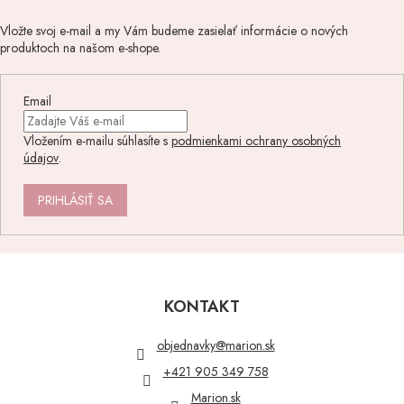
Vložte svoj e-mail a my Vám budeme zasielať informácie o nových
produktoch na našom e-shope.
Email
Vložením e-mailu súhlasíte s
podmienkami ochrany osobných
údajov
.
PRIHLÁSIŤ SA
Z
á
p
KONTAKT
ä
t
objednavky
@
marion.sk
i
+421 905 349 758
e
Marion.sk