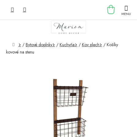
Prejsť
NÁKU
na
obsah
KOŠÍK
Domov
/
Bytové doplnky
/
Kuchyňa
/
Kov plech
/
Košíky
kovové na stenu