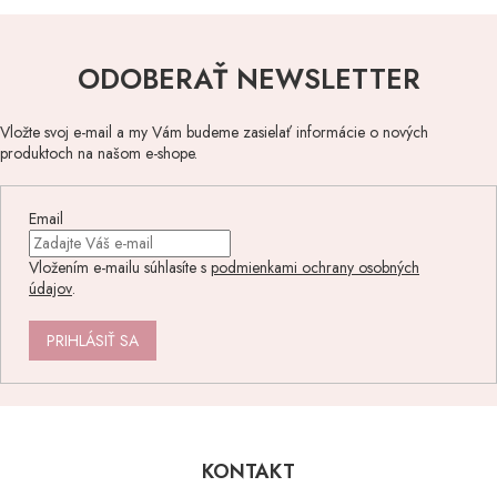
ODOBERAŤ NEWSLETTER
Vložte svoj e-mail a my Vám budeme zasielať informácie o nových
produktoch na našom e-shope.
Email
Vložením e-mailu súhlasíte s
podmienkami ochrany osobných
údajov
.
PRIHLÁSIŤ SA
Z
á
p
KONTAKT
ä