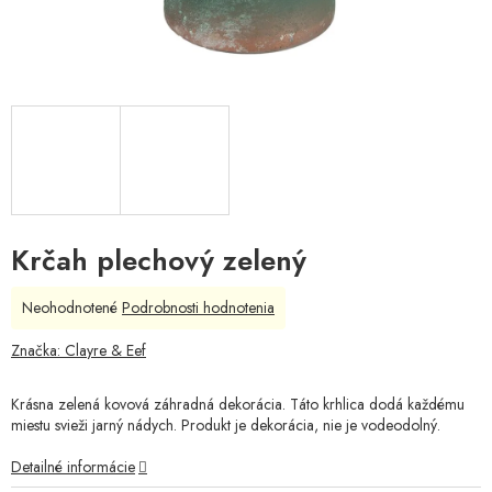
Krčah plechový zelený
Priemerné
Neohodnotené
Podrobnosti hodnotenia
hodnotenie
produktu
Značka:
Clayre & Eef
je
0,0
Krásna zelená kovová záhradná dekorácia. Táto krhlica dodá každému
z
miestu svieži jarný nádych. Produkt je dekorácia, nie je vodeodolný.
5
hviezdičiek.
Detailné informácie