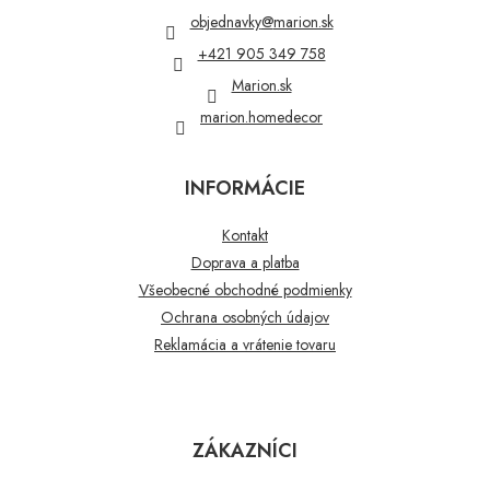
t
objednavky
@
marion.sk
i
+421 905 349 758
e
Marion.sk
marion.homedecor
INFORMÁCIE
Kontakt
Doprava a platba
Všeobecné obchodné podmienky
Ochrana osobných údajov
Reklamácia a vrátenie tovaru
ZÁKAZNÍCI